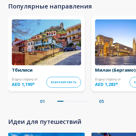
Популярные направления
Тбилиси
Милан (Бергамо)
В одну сторону от
В одну сторону от
ЗАБРОНИРОВАТЬ
З
AED 1,190
*
AED 1,283
*
01
05
Идеи для путешествий