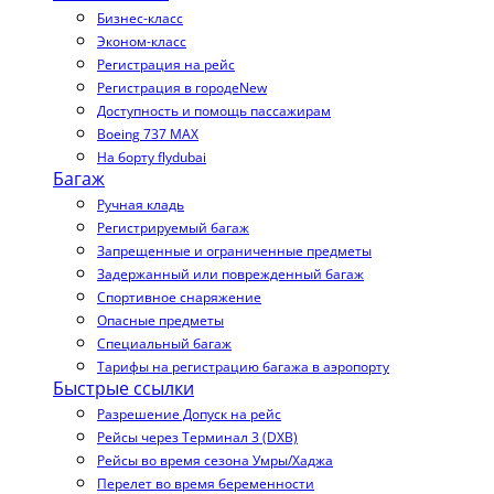
Бизнес-класс
Эконом-класс
Регистрация на рейс
Регистрация в городе
New
Доступность и помощь пассажирам
Boeing 737 MAX
На борту flydubai
Багаж
Ручная кладь
Регистрируемый багаж
Запрещенные и ограниченные предметы
Задержанный или поврежденный багаж
Спортивное снаряжение
Опасные предметы
Специальный багаж
Тарифы на регистрацию багажа в аэропорту
Быстрые ссылки
Разрешение Допуск на рейс
Рейсы через Терминал 3 (DXB)
Рейсы во время сезона Умры/Хаджа
Перелет во время беременности