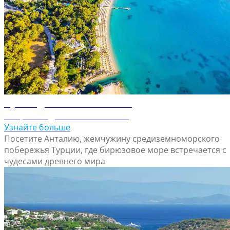
Путеводитель по Анталие
Откройте для себя Анталию
Узнайте больше
Посетите Анталию, жемчужину средиземноморского
побережья Турции, где бирюзовое море встречается с
чудесами древнего мира