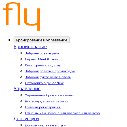
Бронирование и управление
Бронирование
Забронировать рейс
Сервис Meet & Greet
Регистрация на дому
Забронировать с промокодом
Забронируйте рейс + отель
Остановка в Дубае
New
Управление
Управление бронированием
Апгрейд до бизнес-класса
Онлайн регистрация
Отмены или изменения расписания рейсов
Доп. услуги
Дополнительные услуги