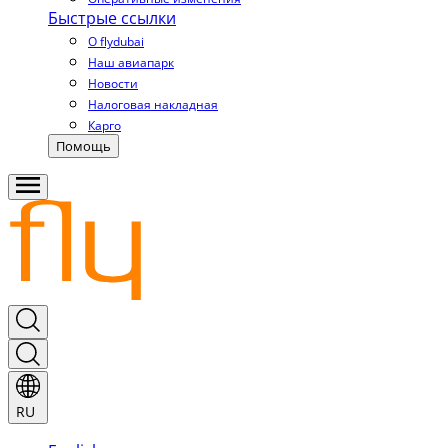
Быстрые ссылки
О flydubai
Наш авиапарк
Новости
Налоговая накладная
Карго
Помощь
RU