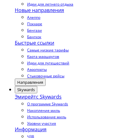
Идеи для летнего отдыха
Новые направления
Алеппо
Покхаре
Бенгази
Бангкок
Быстрые ссылки
Самые низкие тарифы
Карта маршрутов
Идеи для путешествий
Аэропорты
Стыковочные рейсы
Направления
Skywards
Эмирейтс Skywards
О программе Skywards
Накопление миль
Использование миль
Уровни участия
Информация
ЧЗВ