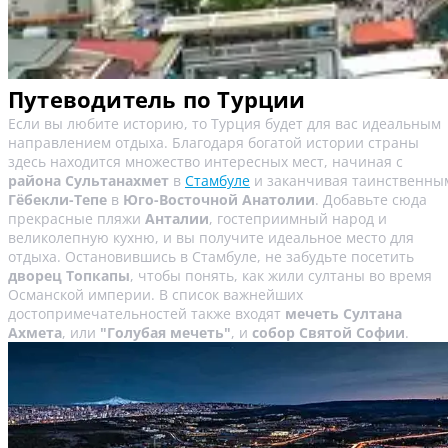
Путеводитель по Турции
Если вы любите историю, то Турция будет для вас идеальным
направлением отдыха. Благодаря богатой истории страны
здесь находится множество интересных мест, начиная с
района Сультанахмет
в
Стамбуле
и заканчивая таинственны
Гёбекли-Тепе
в
Юго-Восточной Анатолии
. Добавьте сюда
прекрасные пляжи
Анталии
, гостеприимный народ и
великолепную кухню, и вы получите идеальное место для
отдыха. Остановившись в Стамбуле, не забудьте посетить
дворец Топкапы
, чтобы понять, как жили султаны во время
Османской империи. В список важнейших
достопримечательностей также входят
мечеть Султана
Ахмета
, или
"Голубая мечеть"
, и
собор Святой Софии
.