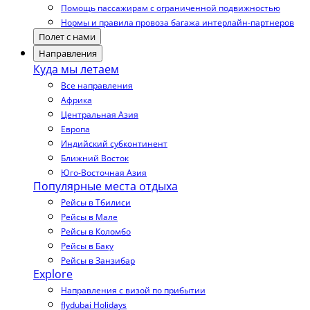
Помощь пассажирам с ограниченной подвижностью
Нормы и правила провоза багажа интерлайн-партнеров
Полет с нами
Направления
Куда мы летаем
Все направления
Африка
Центральная Азия
Европа
Индийский субконтинент
Ближний Восток
Юго-Восточная Азия
Популярные места отдыха
Рейсы в Тбилиси
Рейсы в Мале
Рейсы в Коломбо
Рейсы в Баку
Рейсы в Занзибар
Explore
Направления с визой по прибытии
flydubai Holidays