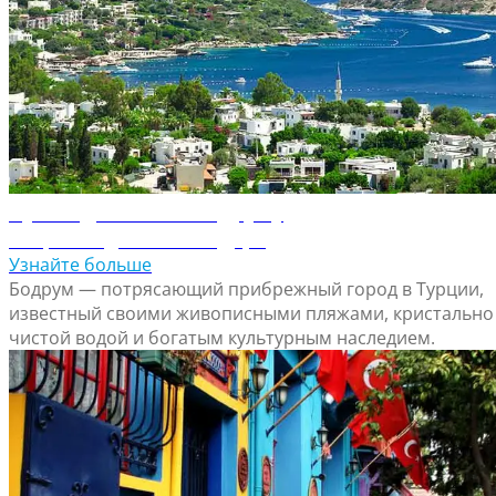
Путеводитель по Бодруму
Откройте для себя Бодрум
Узнайте больше
Бодрум — потрясающий прибрежный город в Турции,
известный своими живописными пляжами, кристально
чистой водой и богатым культурным наследием.