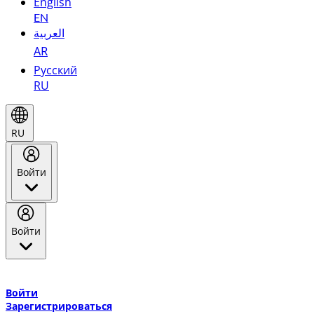
English
EN
العربية
AR
Русский
RU
RU
Войти
Войти
Добро пожаловать в Эмирейтс Skywards, программу лояльнос
авиакомпании Эмирейтс и теперь flydubai.
Войти
Зарегистрироваться