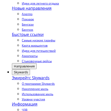
Идеи для летнего отдыха
Новые направления
Алеппо
Покхаре
Бенгази
Бангкок
Быстрые ссылки
Самые низкие тарифы
Карта маршрутов
Идеи для путешествий
Аэропорты
Стыковочные рейсы
Направления
Skywards
Эмирейтс Skywards
О программе Skywards
Накопление миль
Использование миль
Уровни участия
Информация
ЧЗВ