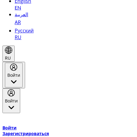
English
EN
العربية
AR
Русский
RU
RU
Войти
Войти
Добро пожаловать в Эмирейтс Skywards, программу лояльнос
авиакомпании Эмирейтс и теперь flydubai.
Войти
Зарегистрироваться