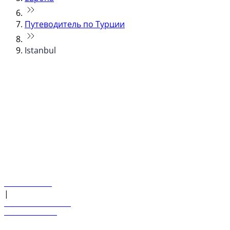
Путеводитель по Турции
Istanbul
© flydubai 2026. Все права защищены.
Наша политика
|
Условия и положения
+971 600 54 44 45