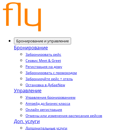
Бронирование и управление
Бронирование
Забронировать рейс
Сервис Meet & Greet
Регистрация на дому
Забронировать с промокодом
Забронируйте рейс + отель
Остановка в Дубае
New
Управление
Управление бронированием
Апгрейд до бизнес-класса
Онлайн регистрация
Отмены или изменения расписания рейсов
Доп. услуги
Дополнительные услуги