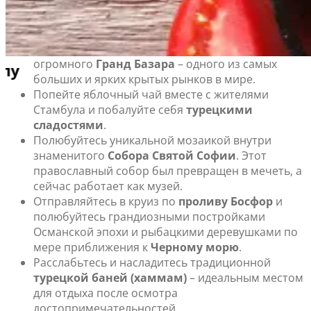
Запад.
Что посмотреть и чем заняться в Стамбуле
Затеряйтесь в многоцветном лабиринте
огромного
Гранд Базара
– одного из самых
Путеводитель по Стамбулу
больших и ярких крытых рынков в мире.
Попейте яблочный чай вместе с жителями
Стамбула и побалуйте себя
турецкими
сладостями
.
Полюбуйтесь уникальной мозаикой внутри
знаменитого
Собора Святой Софии
. Этот
православный собор был превращен в мечеть, а
сейчас работает как музей.
Отправляйтесь в круиз по
проливу Босфор
и
полюбуйтесь грандиозными постройками
Османской эпохи и рыбацкими деревушками по
мере приближения к
Черному морю
.
Расслабьтесь и насладитесь традиционной
турецкой баней (хаммам)
– идеальным местом
для отдыха после осмотра
достопримечательностей.