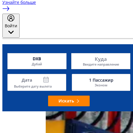
Узнайте больше
Войти
Куда
DXB
Дубай
Введите направление
Дата
1
Пассажир
Эконом
Выберите дату вылета
Искать