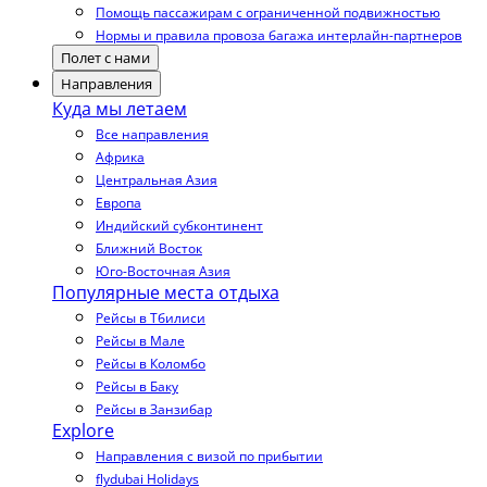
Помощь пассажирам с ограниченной подвижностью
Нормы и правила провоза багажа интерлайн-партнеров
Полет с нами
Направления
Куда мы летаем
Все направления
Африка
Центральная Азия
Европа
Индийский субконтинент
Ближний Восток
Юго-Восточная Азия
Популярные места отдыха
Рейсы в Тбилиси
Рейсы в Мале
Рейсы в Коломбо
Рейсы в Баку
Рейсы в Занзибар
Explore
Направления с визой по прибытии
flydubai Holidays