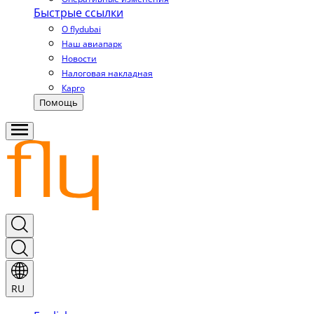
Быстрые ссылки
О flydubai
Наш авиапарк
Новости
Налоговая накладная
Карго
Помощь
RU