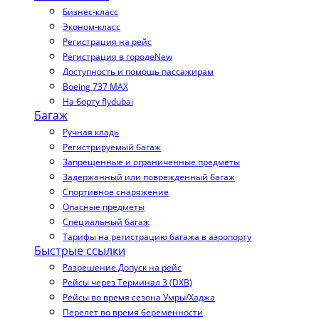
Бизнес-класс
Эконом-класс
Регистрация на рейс
Регистрация в городе
New
Доступность и помощь пассажирам
Boeing 737 MAX
На борту flydubai
Багаж
Ручная кладь
Регистрируемый багаж
Запрещенные и ограниченные предметы
Задержанный или поврежденный багаж
Спортивное снаряжение
Опасные предметы
Специальный багаж
Тарифы на регистрацию багажа в аэропорту
Быстрые ссылки
Разрешение Допуск на рейс
Рейсы через Терминал 3 (DXB)
Рейсы во время сезона Умры/Хаджа
Перелет во время беременности