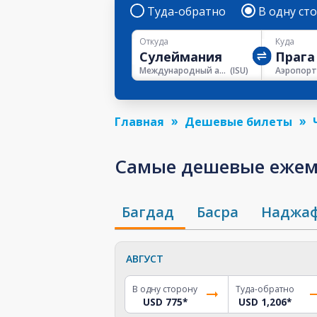
Туда-обратно
В одну ст
Откуда
Куда
Международный аэропорт Джалала Талабани
(
ISU
)
Аэропорт
Главная
Дешевые билеты
Самые дешевые ежеме
Багдад
Басра
Наджа
АВГУСТ
В одну сторону
Туда-обратно
USD 775
*
USD 1,206
*