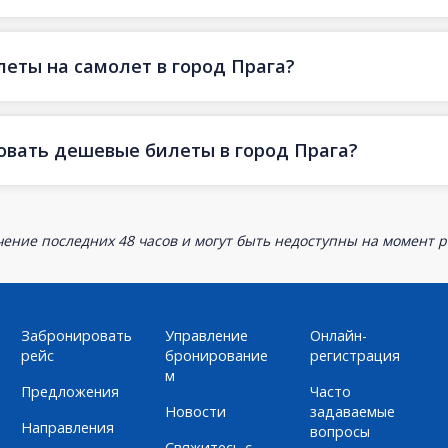
еты на самолет в город Прага?
овать дешевые билеты в город Прага?
ение последних 48 часов и могут быть недоступны на момент р
Забронировать
Управление
Онлайн-
рейс
бронирование
регистрация
м
Предложения
Часто
Новости
задаваемые
Направления
вопросы
Свяжитесь с