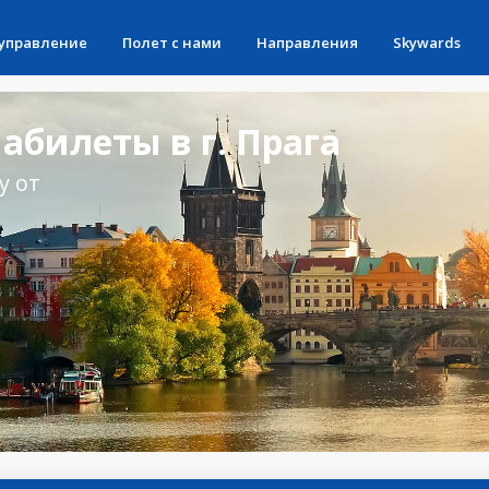
 управление
Полет с нами
Направления
Skywards
билеты в г. Прага
у от