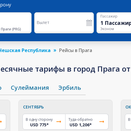
орону
Пассажир
1
Пассажи
Вылет
Эконом
 Праги
(
PRG
)
Чешская Республика
Рейсы в Прага
сячные тарифы в город Прага от 
ф
Сулеймания
Эрбиль
СЕНТЯБРЬ
ОК
В одну сторону
Туда-обратно
В
USD 775
*
USD 1,206
*