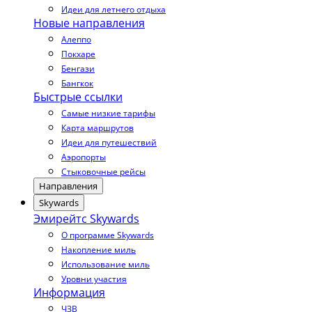
Идеи для летнего отдыха
Новые направления
Алеппо
Покхаре
Бенгази
Бангкок
Быстрые ссылки
Самые низкие тарифы
Карта маршрутов
Идеи для путешествий
Аэропорты
Стыковочные рейсы
Направления
Skywards
Эмирейтс Skywards
О программе Skywards
Накопление миль
Использование миль
Уровни участия
Информация
ЧЗВ