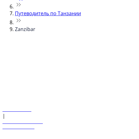
Путеводитель по Танзании
Zanzibar
© flydubai 2026. Все права защищены.
Наша политика
|
Условия и положения
+971 600 54 44 45