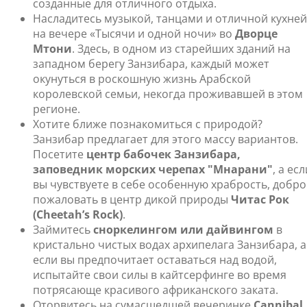
созданные для отличного отдыха.
Насладитесь музыкой, танцами и отличной кухней
на вечере «Тысячи и одной ночи» во
Дворце
Мтони
. Здесь, в одном из старейших зданий на
западном берегу Занзибара, каждый может
окунуться в роскошную жизнь Арабской
королевской семьи, некогда проживавшей в этом
регионе.
Хотите ближе познакомиться с природой?
Занзибар предлагает для этого массу вариантов.
Посетите
центр бабочек Занзибара,
заповедник морских черепах "Мнарани"
, а есл
вы чувствуете в себе особенную храбрость, добро
пожаловать в центр дикой природы
Читас Рок
(Cheetah’s Rock)
.
Займитесь
сноркелингом или дайвингом
в
кристально чистых водах архипелага Занзибара, а
если вы предпочитает оставаться над водой,
испытайте свои силы в кайтсерфинге во время
потрясающе красивого африканского заката.
Оторвитесь на сумасшедшей вечеринке
Cannibal