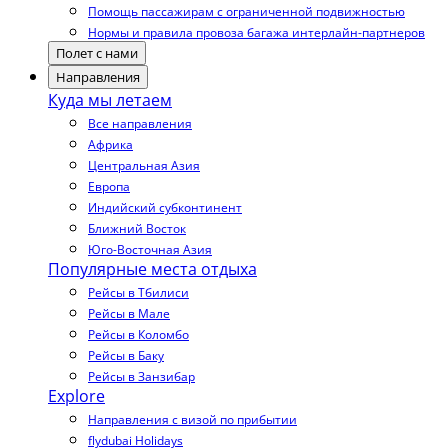
Помощь пассажирам с ограниченной подвижностью
Нормы и правила провоза багажа интерлайн-партнеров
Полет с нами
Направления
Куда мы летаем
Все направления
Африка
Центральная Азия
Европа
Индийский субконтинент
Ближний Восток
Юго-Восточная Азия
Популярные места отдыха
Рейсы в Тбилиси
Рейсы в Мале
Рейсы в Коломбо
Рейсы в Баку
Рейсы в Занзибар
Explore
Направления с визой по прибытии
flydubai Holidays