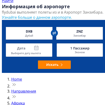
Найти
Информация об аэропорте
flydubai выполняет полеты из и в Аэропорт Занзибара.
Узнайте больше о данном аэропорте.
DXB
ZNZ
Дубай
Занзибар
Дата
1
Пассажир
Эконом
Выберите дату вылета
Искать
Home
Направления
Африка