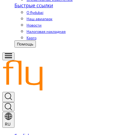
Быстрые ссылки
О flydubai
Наш авиапарк
Новости
Налоговая накладная
Карго
Помощь
RU