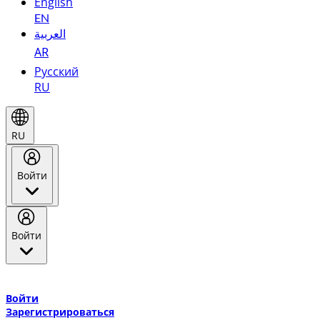
English
EN
العربية
AR
Русский
RU
RU
Войти
Войти
Добро пожаловать в Эмирейтс Skywards, программу лояльнос
авиакомпании Эмирейтс и теперь flydubai.
Войти
Зарегистрироваться