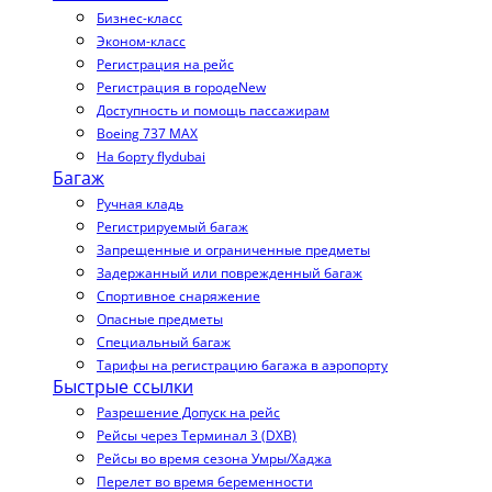
Бизнес-класс
Эконом-класс
Регистрация на рейс
Регистрация в городе
New
Доступность и помощь пассажирам
Boeing 737 MAX
На борту flydubai
Багаж
Ручная кладь
Регистрируемый багаж
Запрещенные и ограниченные предметы
Задержанный или поврежденный багаж
Спортивное снаряжение
Опасные предметы
Специальный багаж
Тарифы на регистрацию багажа в аэропорту
Быстрые ссылки
Разрешение Допуск на рейс
Рейсы через Терминал 3 (DXB)
Рейсы во время сезона Умры/Хаджа
Перелет во время беременности