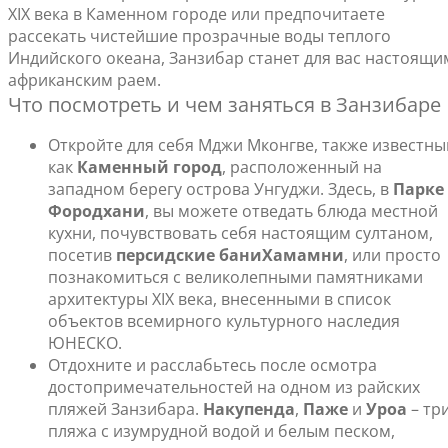
XIX века в Каменном городе или предпочитаете
рассекать чистейшие прозрачные воды теплого
Индийского океана, Занзибар станет для вас настоящи
африканским раем.
Что посмотреть и чем заняться в Занзибаре
Откройте для себя Мджи Мконгве, также известны
как
Каменный город
, расположенный на
западном берегу острова Унгуджи. Здесь, в
Парке
Фородхани
, вы можете отведать блюда местной
кухни, почувствовать себя настоящим султаном,
посетив
персидские бани
Хамамни
, или просто
познакомиться с великолепными памятниками
архитектуры XIX века, внесенными в список
объектов всемирного культурного наследия
ЮНЕСКО.
Отдохните и расслабьтесь после осмотра
достопримечательностей на одном из райских
пляжей Занзибара.
Накупенда
,
Паже
и
Уроа
– тр
пляжа с изумрудной водой и белым песком,