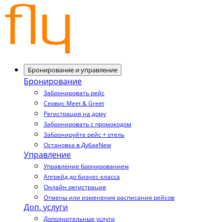
Бронирование и управление
Бронирование
Забронировать рейс
Сервис Meet & Greet
Регистрация на дому
Забронировать с промокодом
Забронируйте рейс + отель
Остановка в Дубае
New
Управление
Управление бронированием
Апгрейд до бизнес-класса
Онлайн регистрация
Отмены или изменения расписания рейсов
Доп. услуги
Дополнительные услуги