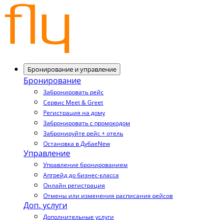
Бронирование и управление
Бронирование
Забронировать рейс
Сервис Meet & Greet
Регистрация на дому
Забронировать с промокодом
Забронируйте рейс + отель
Остановка в Дубае
New
Управление
Управление бронированием
Апгрейд до бизнес-класса
Онлайн регистрация
Отмены или изменения расписания рейсов
Доп. услуги
Дополнительные услуги