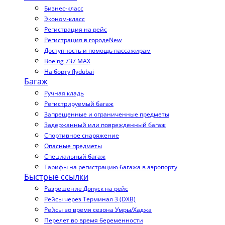
Бизнес-класс
Эконом-класс
Регистрация на рейс
Регистрация в городе
New
Доступность и помощь пассажирам
Boeing 737 MAX
На борту flydubai
Багаж
Ручная кладь
Регистрируемый багаж
Запрещенные и ограниченные предметы
Задержанный или поврежденный багаж
Спортивное снаряжение
Опасные предметы
Специальный багаж
Тарифы на регистрацию багажа в аэропорту
Быстрые ссылки
Разрешение Допуск на рейс
Рейсы через Терминал 3 (DXB)
Рейсы во время сезона Умры/Хаджа
Перелет во время беременности