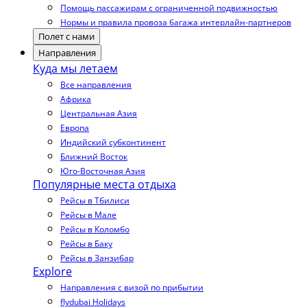
Помощь пассажирам с ограниченной подвижностью
Нормы и правила провоза багажа интерлайн-партнеров
Полет с нами
Направления
Куда мы летаем
Все направления
Африка
Центральная Азия
Европа
Индийский субконтинент
Ближний Восток
Юго-Восточная Азия
Популярные места отдыха
Рейсы в Тбилиси
Рейсы в Мале
Рейсы в Коломбо
Рейсы в Баку
Рейсы в Занзибар
Explore
Направления с визой по прибытии
flydubai Holidays