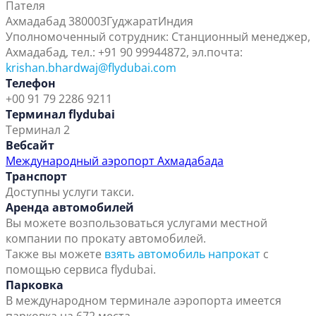
Пателя
Ахмадабад 380003
Гуджарат
Индия
Уполномоченный сотрудник: Станционный менеджер,
Ахмадабад, тел.: +91 90 99944872, эл.почта:
krishan.bhardwaj@flydubai.com
Телефон
+00 91 79 2286 9211
Терминал flydubai
Терминал 2
Вебсайт
Международный аэропорт Ахмадабада
Транспорт
Доступны услуги такси.
Аренда автомобилей
Вы можете возпользоваться услугами местной
компании по прокату автомобилей.
Также вы можете
взять автомобиль напрокат
с
помощью сервиса flydubai.
Парковка
В международном терминале аэропорта имеется