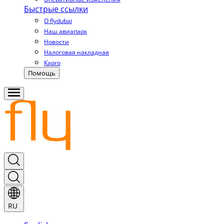
Быстрые ссылки
О flydubai
Наш авиапарк
Новости
Налоговая накладная
Карго
Помощь
RU