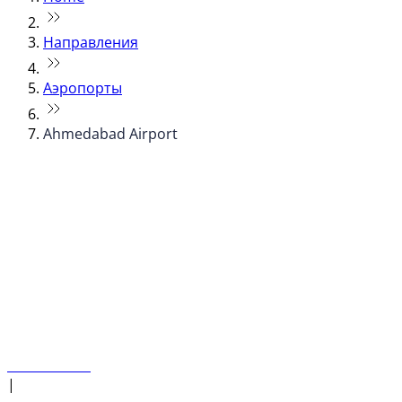
Направления
Аэропорты
Ahmedabad Airport
© flydubai 2026. Все права защищены.
Наша политика
|
Условия и положения