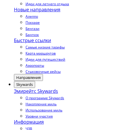
Идеи для летнего отдыха
Новые направления
Алеппо
Покхаре
Бенгази
Бангкок
Быстрые ссылки
Самые низкие тарифы
Карта маршрутов
Идеи для путешествий
Аэропорты
Стыковочные рейсы
Направления
Skywards
Эмирейтс Skywards
О программе Skywards
Накопление миль
Использование миль
Уровни участия
Информация
ЧЗВ