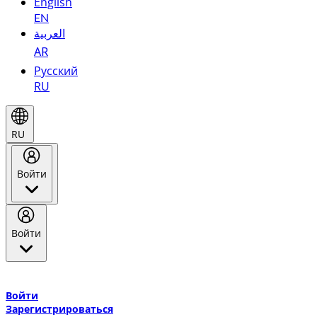
English
EN
العربية
AR
Русский
RU
RU
Войти
Войти
Добро пожаловать в Эмирейтс Skywards, программу лояльнос
авиакомпании Эмирейтс и теперь flydubai.
Войти
Зарегистрироваться