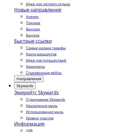
Идеи для летнего отдыха
Новые направления
Алеппо
Покхаре
Бенгази
Бангкок
Быстрые ссылки
Самые низкие тарифы
Карта маршрутов
Идеи для путешествий
Аэропорты
Стыковочные рейсы
Направления
Skywards
Эмирейтс Skywards
О программе Skywards
Накопление миль
Использование миль
Уровни участия
Информация
ЧЗВ