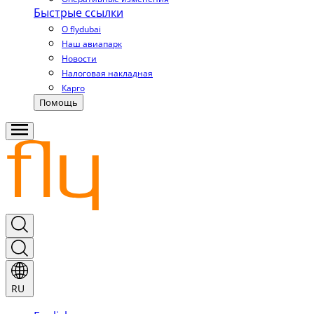
Быстрые ссылки
О flydubai
Наш авиапарк
Новости
Налоговая накладная
Карго
Помощь
RU