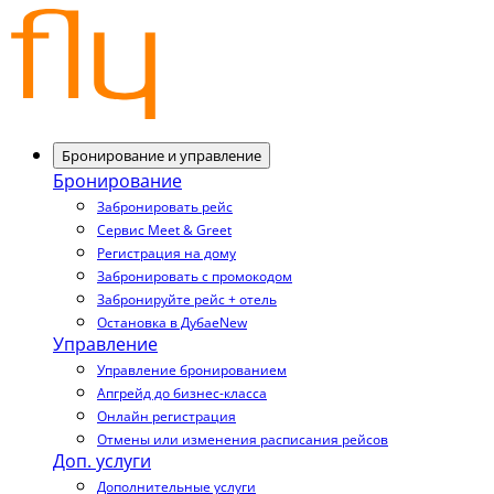
Бронирование и управление
Бронирование
Забронировать рейс
Сервис Meet & Greet
Регистрация на дому
Забронировать с промокодом
Забронируйте рейс + отель
Остановка в Дубае
New
Управление
Управление бронированием
Апгрейд до бизнес-класса
Онлайн регистрация
Отмены или изменения расписания рейсов
Доп. услуги
Дополнительные услуги