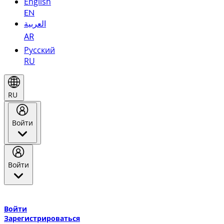
English
EN
العربية
AR
Русский
RU
RU
Войти
Войти
Добро пожаловать в Эмирейтс Skywards, программу лояльнос
авиакомпании Эмирейтс и теперь flydubai.
Войти
Зарегистрироваться