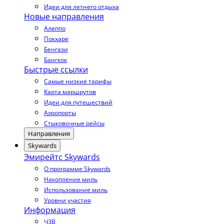
Идеи для летнего отдыха
Новые направления
Алеппо
Покхаре
Бенгази
Бангкок
Быстрые ссылки
Самые низкие тарифы
Карта маршрутов
Идеи для путешествий
Аэропорты
Стыковочные рейсы
Направления
Skywards
Эмирейтс Skywards
О программе Skywards
Накопление миль
Использование миль
Уровни участия
Информация
ЧЗВ