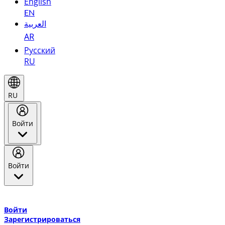
English
EN
العربية
AR
Русский
RU
RU
Войти
Войти
Добро пожаловать в Эмирейтс Skywards, программу лояльнос
авиакомпании Эмирейтс и теперь flydubai.
Войти
Зарегистрироваться