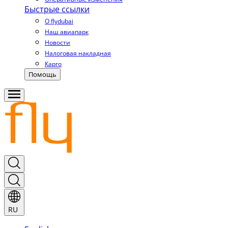
Быстрые ссылки
О flydubai
Наш авиапарк
Новости
Налоговая накладная
Карго
Помощь
RU