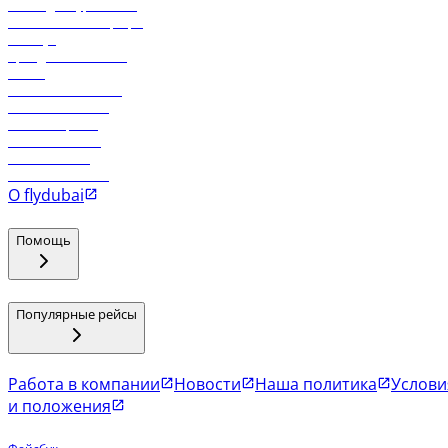
Логин для турагентов
Самые низкие тарифы
Holidays
Аренда автомобиля
Отели
Работа в компании
Рейсы в Тбилиси
Рейсы в Эр-Рияд
Рейсы в Маскат
Рейсы в Мале
Рейсы в Коломбо
О flydubai
Помощь
Популярные рейсы
Работа в компании
Новости
Наша политика
Услови
и положения