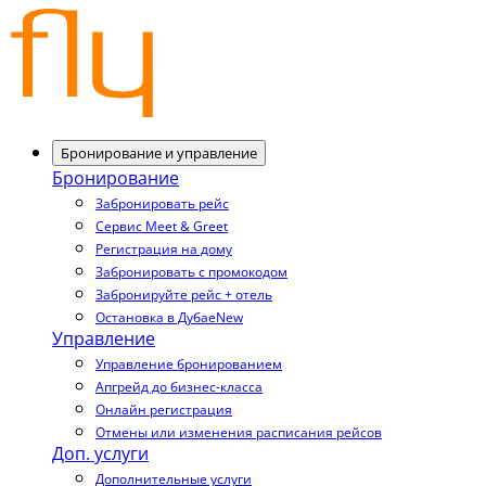
Бронирование и управление
Бронирование
Забронировать рейс
Сервис Meet & Greet
Регистрация на дому
Забронировать с промокодом
Забронируйте рейс + отель
Остановка в Дубае
New
Управление
Управление бронированием
Апгрейд до бизнес-класса
Онлайн регистрация
Отмены или изменения расписания рейсов
Доп. услуги
Дополнительные услуги