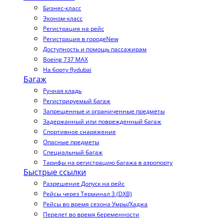
Бизнес-класс
Эконом-класс
Регистрация на рейс
Регистрация в городе
New
Доступность и помощь пассажирам
Boeing 737 MAX
На борту flydubai
Багаж
Ручная кладь
Регистрируемый багаж
Запрещенные и ограниченные предметы
Задержанный или поврежденный багаж
Спортивное снаряжение
Опасные предметы
Специальный багаж
Тарифы на регистрацию багажа в аэропорту
Быстрые ссылки
Разрешение Допуск на рейс
Рейсы через Терминал 3 (DXB)
Рейсы во время сезона Умры/Хаджа
Перелет во время беременности