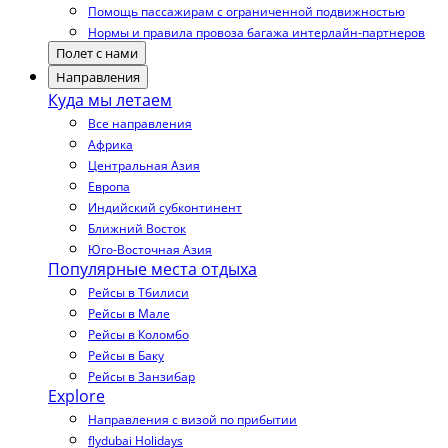
Помощь пассажирам с ограниченной подвижностью
Нормы и правила провоза багажа интерлайн-партнеров
Полет с нами
Направления
Куда мы летаем
Все направления
Африка
Центральная Азия
Европа
Индийский субконтинент
Ближний Восток
Юго-Восточная Азия
Популярные места отдыха
Рейсы в Тбилиси
Рейсы в Мале
Рейсы в Коломбо
Рейсы в Баку
Рейсы в Занзибар
Explore
Направления с визой по прибытии
flydubai Holidays