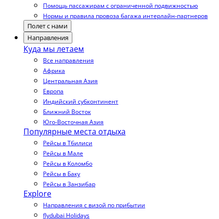
Помощь пассажирам с ограниченной подвижностью
Нормы и правила провоза багажа интерлайн-партнеров
Полет с нами
Направления
Куда мы летаем
Все направления
Африка
Центральная Азия
Европа
Индийский субконтинент
Ближний Восток
Юго-Восточная Азия
Популярные места отдыха
Рейсы в Тбилиси
Рейсы в Мале
Рейсы в Коломбо
Рейсы в Баку
Рейсы в Занзибар
Explore
Направления с визой по прибытии
flydubai Holidays