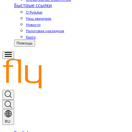
Быстрые ссылки
О flydubai
Наш авиапарк
Новости
Налоговая накладная
Карго
Помощь
RU