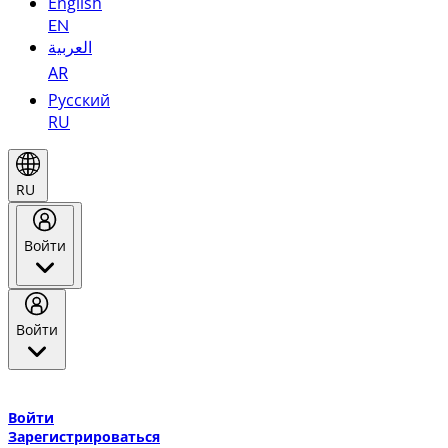
English
EN
العربية
AR
Русский
RU
RU
Войти
Войти
Добро пожаловать в Эмирейтс Skywards, программу лояльнос
авиакомпании Эмирейтс и теперь flydubai.
Войти
Зарегистрироваться