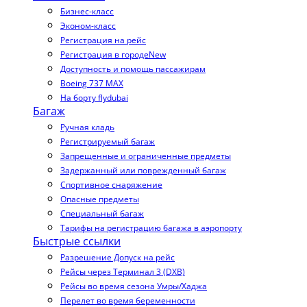
Бизнес-класс
Эконом-класс
Регистрация на рейс
Регистрация в городе
New
Доступность и помощь пассажирам
Boeing 737 MAX
На борту flydubai
Багаж
Ручная кладь
Регистрируемый багаж
Запрещенные и ограниченные предметы
Задержанный или поврежденный багаж
Спортивное снаряжение
Опасные предметы
Специальный багаж
Тарифы на регистрацию багажа в аэропорту
Быстрые ссылки
Разрешение Допуск на рейс
Рейсы через Терминал 3 (DXB)
Рейсы во время сезона Умры/Хаджа
Перелет во время беременности