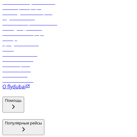
Экологическая устойчивость
Онлайн-регистрация
Часто задаваемые вопросы
Отдел снабжения
Реклама на бортовой системе
Логин для турагентов
Самые низкие тарифы
Holidays
Аренда автомобиля
Отели
Работа в компании
Рейсы в Тбилиси
Рейсы в Эр-Рияд
Рейсы в Маскат
Рейсы в Мале
Рейсы в Коломбо
О flydubai
Помощь
Популярные рейсы