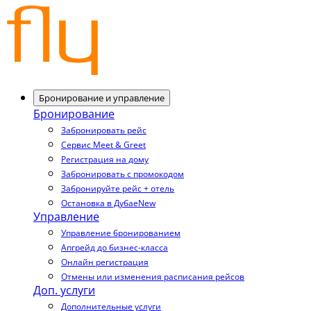
Бронирование и управление
Бронирование
Забронировать рейс
Сервис Meet & Greet
Регистрация на дому
Забронировать с промокодом
Забронируйте рейс + отель
Остановка в Дубае
New
Управление
Управление бронированием
Апгрейд до бизнес-класса
Онлайн регистрация
Отмены или изменения расписания рейсов
Доп. услуги
Дополнительные услуги