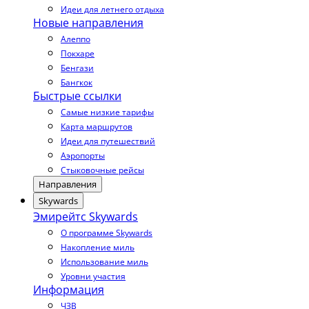
Идеи для летнего отдыха
Новые направления
Алеппо
Покхаре
Бенгази
Бангкок
Быстрые ссылки
Самые низкие тарифы
Карта маршрутов
Идеи для путешествий
Аэропорты
Стыковочные рейсы
Направления
Skywards
Эмирейтс Skywards
О программе Skywards
Накопление миль
Использование миль
Уровни участия
Информация
ЧЗВ