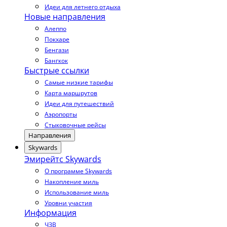
Идеи для летнего отдыха
Новые направления
Алеппо
Покхаре
Бенгази
Бангкок
Быстрые ссылки
Самые низкие тарифы
Карта маршрутов
Идеи для путешествий
Аэропорты
Стыковочные рейсы
Направления
Skywards
Эмирейтс Skywards
О программе Skywards
Накопление миль
Использование миль
Уровни участия
Информация
ЧЗВ