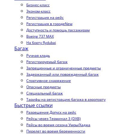
Бизнес-класс
Эконом-класс
Регистрация на рейс
Регистрация в городе
New
Доступность и помощь пассажирам
Boeing 737 MAX
На борту flydubai
Багаж
Ручная кладь
Регистрируемый багаж
Запрещенные и ограниченные предметы
Задержанный или поврежденный багаж
Спортивное снаряжение
Опасные предметы
Специальный багаж
Тарифы на регистрацию багажа в аэропорту
Быстрые ссылки
Разрешение Допуск на рейс
Рейсы через Терминал 3 (DXB)
Рейсы во время сезона Умры/Хаджа
Перелет во время беременности