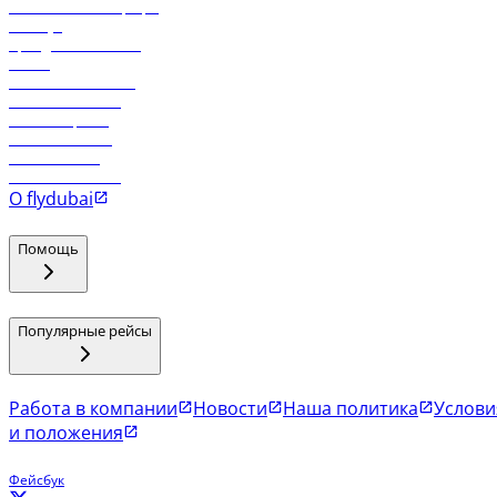
Самые низкие тарифы
Holidays
Аренда автомобиля
Отели
Работа в компании
Рейсы в Тбилиси
Рейсы в Эр-Рияд
Рейсы в Маскат
Рейсы в Мале
Рейсы в Коломбо
О flydubai
Помощь
Популярные рейсы
Работа в компании
Новости
Наша политика
Услови
и положения
Фейсбук