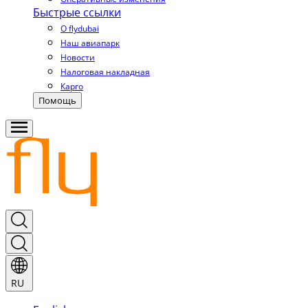
Быстрые ссылки
О flydubai
Наш авиапарк
Новости
Налоговая накладная
Карго
Помощь
RU