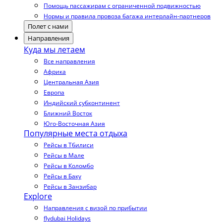
Помощь пассажирам с ограниченной подвижностью
Нормы и правила провоза багажа интерлайн-партнеров
Полет с нами
Направления
Куда мы летаем
Все направления
Африка
Центральная Азия
Европа
Индийский субконтинент
Ближний Восток
Юго-Восточная Азия
Популярные места отдыха
Рейсы в Тбилиси
Рейсы в Мале
Рейсы в Коломбо
Рейсы в Баку
Рейсы в Занзибар
Explore
Направления с визой по прибытии
flydubai Holidays