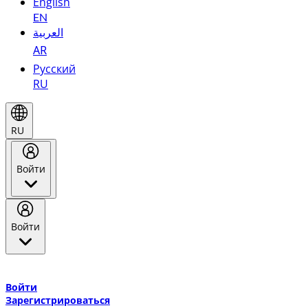
English
EN
العربية
AR
Русский
RU
RU
Войти
Войти
Добро пожаловать в Эмирейтс Skywards, программу лояльнос
авиакомпании Эмирейтс и теперь flydubai.
Войти
Зарегистрироваться