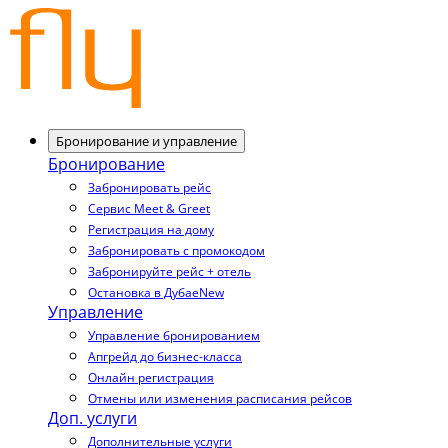
Бронирование и управление
Бронирование
Забронировать рейс
Сервис Meet & Greet
Регистрация на дому
Забронировать с промокодом
Забронируйте рейс + отель
Остановка в Дубае
New
Управление
Управление бронированием
Апгрейд до бизнес-класса
Онлайн регистрация
Отмены или изменения расписания рейсов
Доп. услуги
Дополнительные услуги