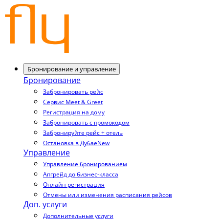
Бронирование и управление
Бронирование
Забронировать рейс
Сервис Meet & Greet
Регистрация на дому
Забронировать с промокодом
Забронируйте рейс + отель
Остановка в Дубае
New
Управление
Управление бронированием
Апгрейд до бизнес-класса
Онлайн регистрация
Отмены или изменения расписания рейсов
Доп. услуги
Дополнительные услуги