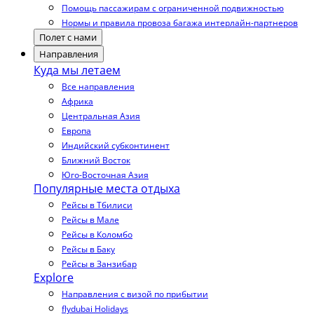
Помощь пассажирам с ограниченной подвижностью
Нормы и правила провоза багажа интерлайн-партнеров
Полет с нами
Направления
Куда мы летаем
Все направления
Африка
Центральная Азия
Европа
Индийский субконтинент
Ближний Восток
Юго-Восточная Азия
Популярные места отдыха
Рейсы в Тбилиси
Рейсы в Мале
Рейсы в Коломбо
Рейсы в Баку
Рейсы в Занзибар
Explore
Направления с визой по прибытии
flydubai Holidays