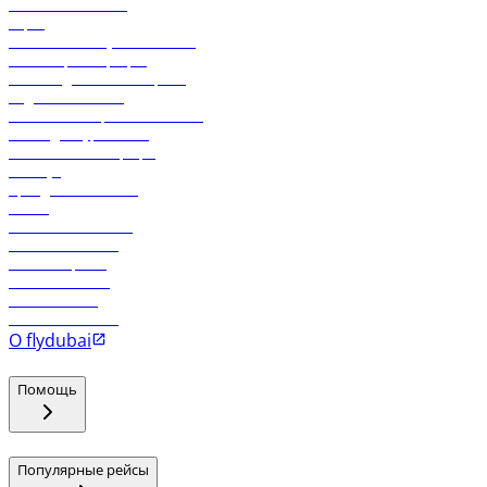
Свяжитесь с нами
Карго
Экологическая устойчивость
Онлайн-регистрация
Часто задаваемые вопросы
Отдел снабжения
Реклама на бортовой системе
Логин для турагентов
Самые низкие тарифы
Holidays
Аренда автомобиля
Отели
Работа в компании
Рейсы в Тбилиси
Рейсы в Эр-Рияд
Рейсы в Маскат
Рейсы в Мале
Рейсы в Коломбо
О flydubai
Помощь
Популярные рейсы