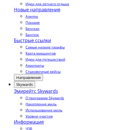
Идеи для летнего отдыха
Новые направления
Алеппо
Покхаре
Бенгази
Бангкок
Быстрые ссылки
Самые низкие тарифы
Карта маршрутов
Идеи для путешествий
Аэропорты
Стыковочные рейсы
Направления
Skywards
Эмирейтс Skywards
О программе Skywards
Накопление миль
Использование миль
Уровни участия
Информация
ЧЗВ