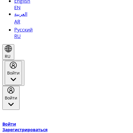
English
EN
العربية
AR
Русский
RU
RU
Войти
Войти
Добро пожаловать в Эмирейтс Skywards, программу лояльнос
авиакомпании Эмирейтс и теперь flydubai.
Войти
Зарегистрироваться