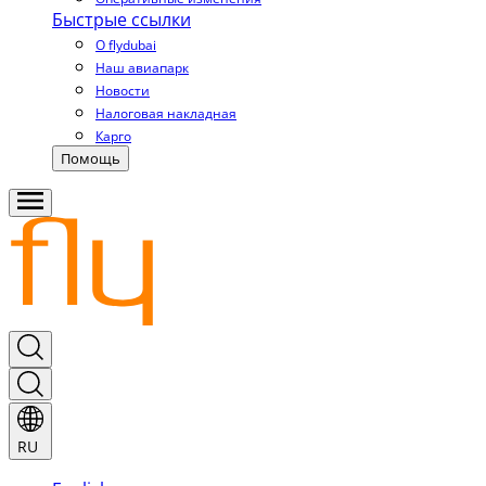
Быстрые ссылки
О flydubai
Наш авиапарк
Новости
Налоговая накладная
Карго
Помощь
RU