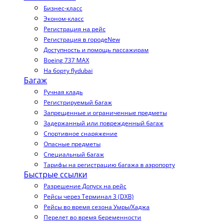
Бизнес-класс
Эконом-класс
Регистрация на рейс
Регистрация в городе
New
Доступность и помощь пассажирам
Boeing 737 MAX
На борту flydubai
Багаж
Ручная кладь
Регистрируемый багаж
Запрещенные и ограниченные предметы
Задержанный или поврежденный багаж
Спортивное снаряжение
Опасные предметы
Специальный багаж
Тарифы на регистрацию багажа в аэропорту
Быстрые ссылки
Разрешение Допуск на рейс
Рейсы через Терминал 3 (DXB)
Рейсы во время сезона Умры/Хаджа
Перелет во время беременности