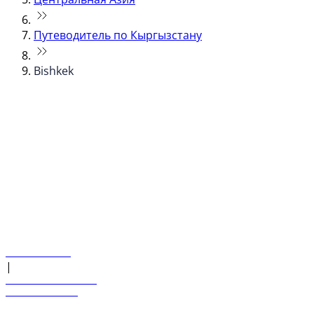
Путеводитель по Кыргызстану
Bishkek
© flydubai 2026. Все права защищены.
Наша политика
|
Условия и положения
+971 600 54 44 45