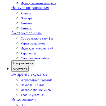
Идеи для летнего отдыха
Новые направления
Алеппо
Покхаре
Бенгази
Бангкок
Быстрые ссылки
Самые низкие тарифы
Карта маршрутов
Идеи для путешествий
Аэропорты
Стыковочные рейсы
Направления
Skywards
Эмирейтс Skywards
О программе Skywards
Накопление миль
Использование миль
Уровни участия
Информация
ЧЗВ