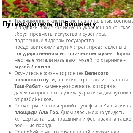
Бишкек особо интересен для туристов-исследователей.
Что посмотреть и чем заняться в Бишкеке
Традиционные киргизские национальные костюм
и поделки, такие как искусно украшенная конская
сбруя, предметы искусства и сувениры,
подаренные лидерам государства
представителями других стран, представлены в
Государственном историческом музее
. Порой
местные жители называют музей по старинке –
музей Ленина
.
Окунитесь в жизнь торговцев
Великого
шелкового пути
, посетив отреставрированный
Таш-Рабат
- каменную крепость, которая в
далеком прошлом служила укрытием для путнико
от разбойников.
Посмотрите на вечерний спуск флага Киргизии на
площади Ала-Тоо
. Днем здесь можно увидеть
концерты, танцы, праздники и фестивали, а также
военные парады.
Попробуйте манты с бараниной и луком или