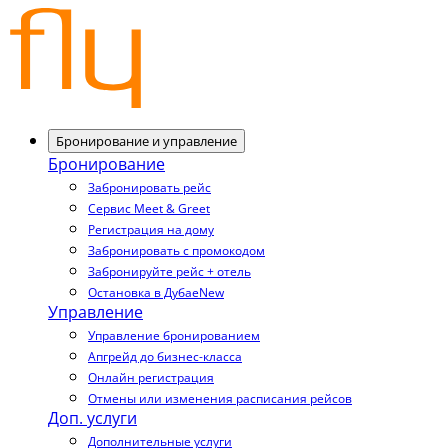
Бронирование и управление
Бронирование
Забронировать рейс
Сервис Meet & Greet
Регистрация на дому
Забронировать с промокодом
Забронируйте рейс + отель
Остановка в Дубае
New
Управление
Управление бронированием
Апгрейд до бизнес-класса
Онлайн регистрация
Отмены или изменения расписания рейсов
Доп. услуги
Дополнительные услуги