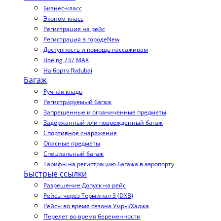
Бизнес-класс
Эконом-класс
Регистрация на рейс
Регистрация в городе
New
Доступность и помощь пассажирам
Boeing 737 MAX
На борту flydubai
Багаж
Ручная кладь
Регистрируемый багаж
Запрещенные и ограниченные предметы
Задержанный или поврежденный багаж
Спортивное снаряжение
Опасные предметы
Специальный багаж
Тарифы на регистрацию багажа в аэропорту
Быстрые ссылки
Разрешение Допуск на рейс
Рейсы через Терминал 3 (DXB)
Рейсы во время сезона Умры/Хаджа
Перелет во время беременности