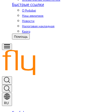
Быстрые ссылки
О flydubai
Наш авиапарк
Новости
Налоговая накладная
Карго
Помощь
RU