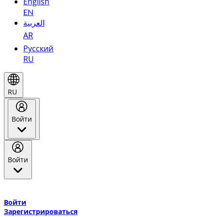
English
EN
العربية
AR
Русский
RU
RU
Войти
Войти
Добро пожаловать в Эмирейтс Skywards, программу лояльнос
авиакомпании Эмирейтс и теперь flydubai.
Войти
Зарегистрироваться