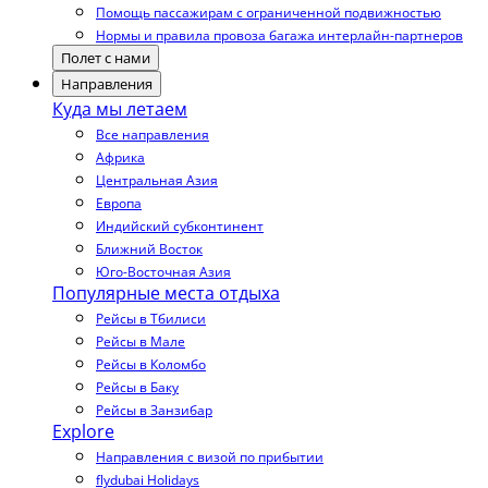
Помощь пассажирам с ограниченной подвижностью
Нормы и правила провоза багажа интерлайн-партнеров
Полет с нами
Направления
Куда мы летаем
Все направления
Африка
Центральная Азия
Европа
Индийский субконтинент
Ближний Восток
Юго-Восточная Азия
Популярные места отдыха
Рейсы в Тбилиси
Рейсы в Мале
Рейсы в Коломбо
Рейсы в Баку
Рейсы в Занзибар
Explore
Направления с визой по прибытии
flydubai Holidays