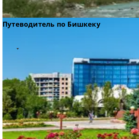
Путеводитель по Бишкеку
Идеи для путешествий
Полезная информация
Информация об аэропорте
Добро пожаловать в Бишкек
Бишкек, некогда служивший местом стоянки караванов
на Великом шелковом пути, сегодня является столицей
и финансовым центром Киргизии. Город расположен в
предгорье заснеженных вершин Тянь-Шаньского
хребта.
Широкие, утопающие в зелени бульвары, и
многочисленные парки, разбитые в советское время,
делают этот город одним из самых зеленых в мире. С
его многоцветными базарами и особой культурой,