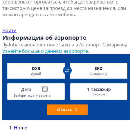
хорошенько торговаться, чтобы договариваться с
таксистом о цене за проезд до места назначения, или
можно арендовать автомобиль.
Найти ближайший офис продаж
Найти
Информация об аэропорте
flydubai выполняет полеты из и в Аэропорт Самарканд.
Узнайте больше о данном аэропорте.
DXB
SKD
Дубай
Самарканд
Дата
1
Пассажир
Эконом
Выберите дату вылета
Искать
Home