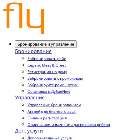
Бронирование и управление
Бронирование
Забронировать рейс
Сервис Meet & Greet
Регистрация на дому
Забронировать с промокодом
Забронируйте рейс + отель
Остановка в Дубае
New
Управление
Управление бронированием
Апгрейд до бизнес-класса
Онлайн регистрация
Отмены или изменения расписания рейсов
Доп. услуги
Дополнительные услуги