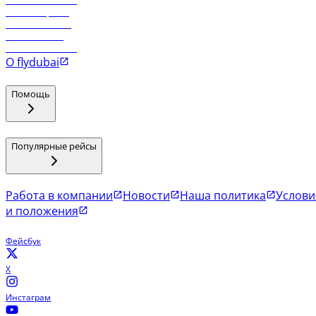
Рейсы в Тбилиси
Рейсы в Эр-Рияд
Рейсы в Маскат
Рейсы в Мале
Рейсы в Коломбо
О flydubai
Помощь
Популярные рейсы
Работа в компании
Новости
Наша политика
Услови
и положения
Фейсбук
X
Инстаграм