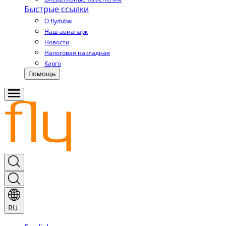
Быстрые ссылки
О flydubai
Наш авиапарк
Новости
Налоговая накладная
Карго
Помощь
RU