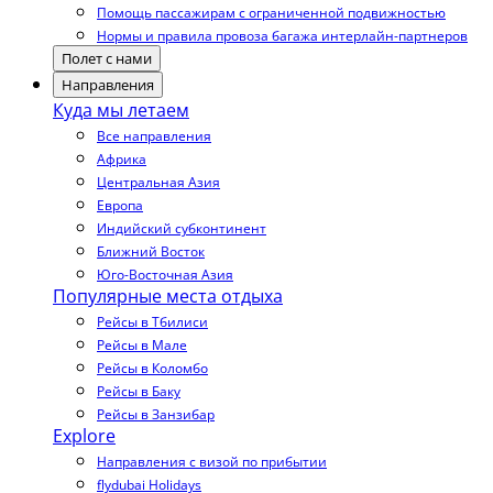
Помощь пассажирам с ограниченной подвижностью
Нормы и правила провоза багажа интерлайн-партнеров
Полет с нами
Направления
Куда мы летаем
Все направления
Африка
Центральная Азия
Европа
Индийский субконтинент
Ближний Восток
Юго-Восточная Азия
Популярные места отдыха
Рейсы в Тбилиси
Рейсы в Мале
Рейсы в Коломбо
Рейсы в Баку
Рейсы в Занзибар
Explore
Направления с визой по прибытии
flydubai Holidays