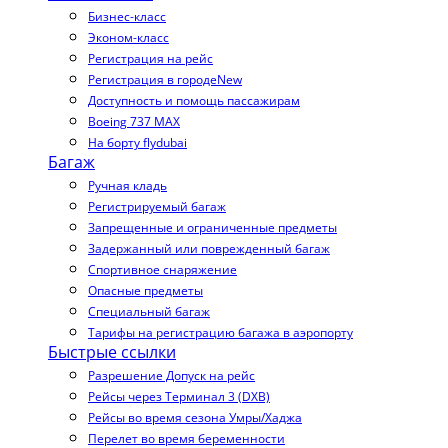
Бизнес-класс
Эконом-класс
Регистрация на рейс
Регистрация в городе
New
Доступность и помощь пассажирам
Boeing 737 MAX
На борту flydubai
Багаж
Ручная кладь
Регистрируемый багаж
Запрещенные и ограниченные предметы
Задержанный или поврежденный багаж
Спортивное снаряжение
Опасные предметы
Специальный багаж
Тарифы на регистрацию багажа в аэропорту
Быстрые ссылки
Разрешение Допуск на рейс
Рейсы через Терминал 3 (DXB)
Рейсы во время сезона Умры/Хаджа
Перелет во время беременности