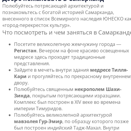
Полюбуйтесь потрясающей архитектурой и
познакомьтесь с богатой историей Самарканда,
внесенного в список Всемирного наследия ЮНЕСКО ка
«город-перекресток культур».
Что посмотреть и чем заняться в Самарканд
Посетите великолепную жемчужину города ―
Регистан
. Вечером на фоне красиво освещенных
медресе здесь проходят традиционные
представления.
Зайдите в мечеть внутри здания
медресе Тилля-
Кари
и прогуляйтесь по прекрасному внутреннем
двору.
Полюбуйтесь священным
некрополем Шахи-
Зинда
, покрытым потрясающими изразцами.
Комплекс был построен в XIV веке во времена
империи Тимуридов.
Полюбуйтесь великолепной архитектурой
мавзолея Гур-Эмир
, по образцу которого позже
был построен индийский Тадж-Махал. Внутри