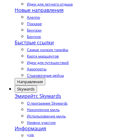
Идеи для летнего отдыха
Новые направления
Алеппо
Покхаре
Бенгази
Бангкок
Быстрые ссылки
Самые низкие тарифы
Карта маршрутов
Идеи для путешествий
Аэропорты
Стыковочные рейсы
Направления
Skywards
Эмирейтс Skywards
О программе Skywards
Накопление миль
Использование миль
Уровни участия
Информация
ЧЗВ