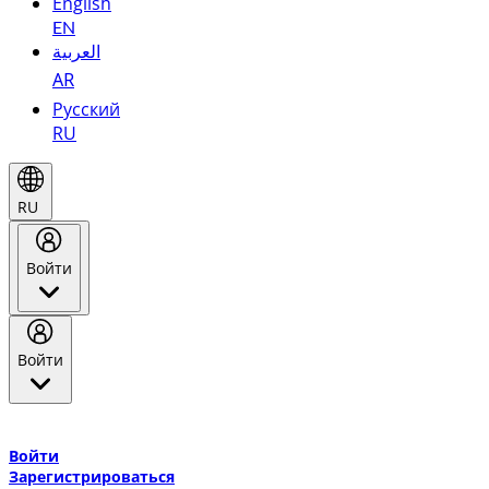
English
EN
العربية
AR
Русский
RU
RU
Войти
Войти
Добро пожаловать в Эмирейтс Skywards, программу лояльнос
авиакомпании Эмирейтс и теперь flydubai.
Войти
Зарегистрироваться