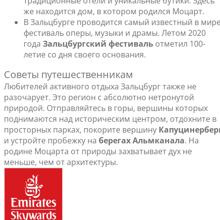
традиционные отели и уникальные бутики. Здесь
же находится дом, в котором родился Моцарт.
В Зальцбурге проводится самый известный в мир
фестиваль оперы, музыки и драмы. Летом 2020
года
Зальцбургский фестиваль
отметил 100-
летие со дня своего основания.
Советы путешественникам
Любителей активного отдыха Зальцбург также не
разочарует. Это регион с абсолютно нетронутой
природой. Отправляйтесь в горы, вершины которых
поднимаются над историческим центром, отдохните в
просторных парках, покорите вершину
Капуцинербер
и устройте пробежку на
берегах Альмканала
. На
родине Моцарта от природы захватывает дух не
меньше, чем от архитектуры.