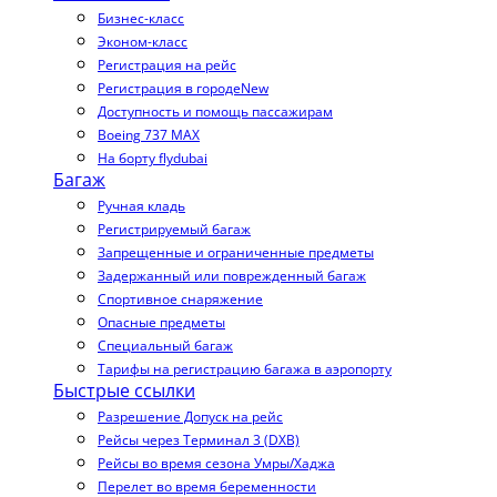
Бизнес-класс
Эконом-класс
Регистрация на рейс
Регистрация в городе
New
Доступность и помощь пассажирам
Boeing 737 MAX
На борту flydubai
Багаж
Ручная кладь
Регистрируемый багаж
Запрещенные и ограниченные предметы
Задержанный или поврежденный багаж
Спортивное снаряжение
Опасные предметы
Специальный багаж
Тарифы на регистрацию багажа в аэропорту
Быстрые ссылки
Разрешение Допуск на рейс
Рейсы через Терминал 3 (DXB)
Рейсы во время сезона Умры/Хаджа
Перелет во время беременности