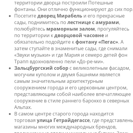
территории дворца построили Потешные
фонтаны. Они отлично функционируют до сих пор
Посетите
дворец Мирабель
и его прекрасные
сады, поднимитесь по
лестнице с амурами
,
полюбуйтесь
мраморным залом
, прогуляйтесь
по территории к
дворцовой часовне
и
обязательно подойдите к
фонтану «Пегас»
. А
затем ступайте в знаменитые сады, где снимали
«Звуки музыки» и где Мария и семеро детей фон
Трапп вдохновленно пели «До-ре-ми».
Зальцбургский собор
с великолепным фасадом,
могучим куполом и двумя башнями является
самым значительным архитектурным
сооружением города и его церковным центром,
представляющим собой наиболее впечатляющее
сооружение в стиле раннего барокко в северных
Альпах.
В самом центре старого города находится
торговая
улица Гетрайдегассе
, где представлен
магазины многих международных брендов,