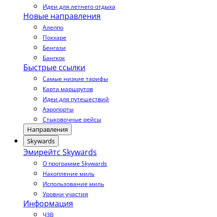
Идеи для летнего отдыха
Новые направления
Алеппо
Покхаре
Бенгази
Бангкок
Быстрые ссылки
Самые низкие тарифы
Карта маршрутов
Идеи для путешествий
Аэропорты
Стыковочные рейсы
Направления
Skywards
Эмирейтс Skywards
О программе Skywards
Накопление миль
Использование миль
Уровни участия
Информация
ЧЗВ