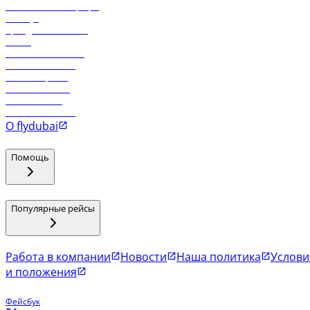
Самые низкие тарифы
Holidays
Аренда автомобиля
Отели
Работа в компании
Рейсы в Тбилиси
Рейсы в Эр-Рияд
Рейсы в Маскат
Рейсы в Мале
Рейсы в Коломбо
О flydubai
Помощь
Популярные рейсы
Работа в компании
Новости
Наша политика
Услови
и положения
Фейсбук