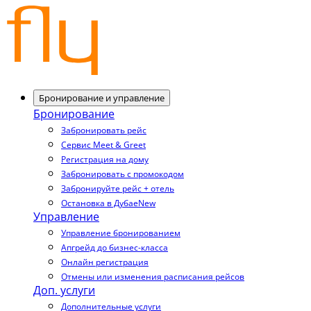
Бронирование и управление
Бронирование
Забронировать рейс
Сервис Meet & Greet
Регистрация на дому
Забронировать с промокодом
Забронируйте рейс + отель
Остановка в Дубае
New
Управление
Управление бронированием
Апгрейд до бизнес-класса
Онлайн регистрация
Отмены или изменения расписания рейсов
Доп. услуги
Дополнительные услуги