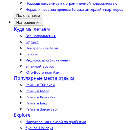
Помощь пассажирам с ограниченной подвижностью
Нормы и правила провоза багажа интерлайн-партнеров
Полет с нами
Направления
Куда мы летаем
Все направления
Африка
Центральная Азия
Европа
Индийский субконтинент
Ближний Восток
Юго-Восточная Азия
Популярные места отдыха
Рейсы в Тбилиси
Рейсы в Мале
Рейсы в Коломбо
Рейсы в Баку
Рейсы в Занзибар
Explore
Направления с визой по прибытии
flydubai Holidays