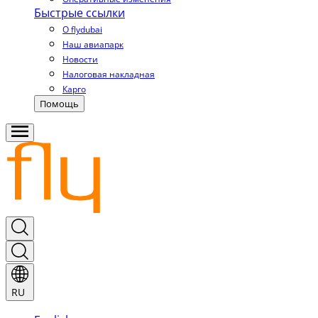
Быстрые ссылки
О flydubai
Наш авиапарк
Новости
Налоговая накладная
Карго
Помощь
RU