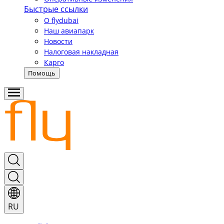
Быстрые ссылки
О flydubai
Наш авиапарк
Новости
Налоговая накладная
Карго
Помощь
RU