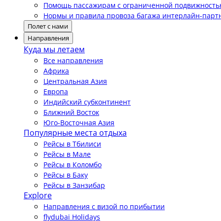
Помощь пассажирам с ограниченной подвижност
Нормы и правила провоза багажа интерлайн-парт
Полет с нами
Направления
Куда мы летаем
Все направления
Африка
Центральная Азия
Европа
Индийский субконтинент
Ближний Восток
Юго-Восточная Азия
Популярные места отдыха
Рейсы в Тбилиси
Рейсы в Мале
Рейсы в Коломбо
Рейсы в Баку
Рейсы в Занзибар
Explore
Направления с визой по прибытии
flydubai Holidays