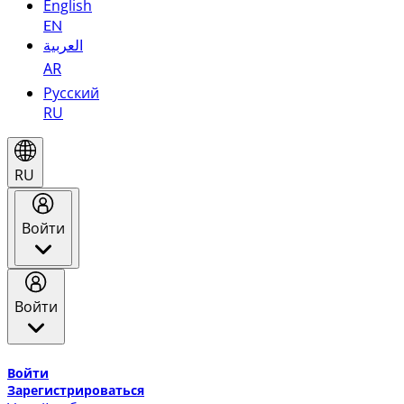
English
EN
العربية
AR
Русский
RU
RU
Войти
Войти
Добро пожаловать в Эмирейтс Skywards, программу лоя
Войти
Зарегистрироваться