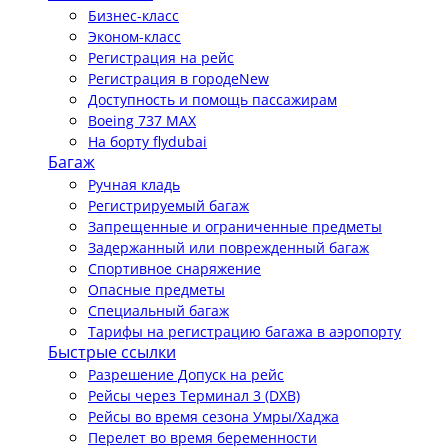
Бизнес-класс
Эконом-класс
Регистрация на рейс
Регистрация в городе
New
Доступность и помощь пассажирам
Boeing 737 MAX
На борту flydubai
Багаж
Ручная кладь
Регистрируемый багаж
Запрещенные и ограниченные предметы
Задержанный или поврежденный багаж
Спортивное снаряжение
Опасные предметы
Специальный багаж
Тарифы на регистрацию багажа в аэропорту
Быстрые ссылки
Разрешение Допуск на рейс
Рейсы через Терминал 3 (DXB)
Рейсы во время сезона Умры/Хаджа
Перелет во время беременности