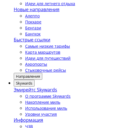
Идеи для летнего отдыха
Новые направления
Алеппо
Покхаре
Бенгази
Бангкок
Быстрые ссылки
Самые низкие тарифы
Карта маршрутов
Идеи для путешествий
Аэропорты
Стыковочные рейсы
Направления
Skywards
Эмирейтс Skywards
О программе Skywards
Накопление миль
Использование миль
Уровни участия
Информация
ЧЗВ