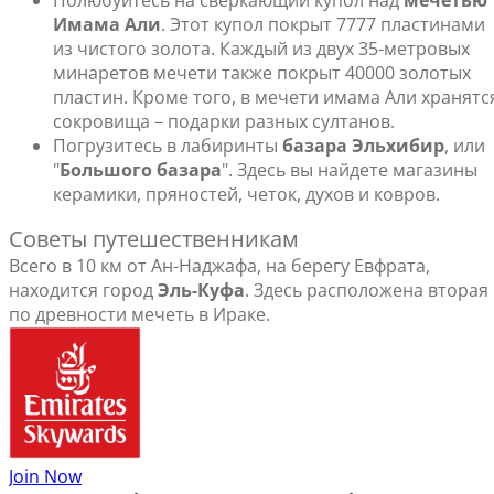
Полюбуйтесь на сверкающий купол над
мечетью
Имама Али
. Этот купол покрыт 7777 пластинами
из чистого золота. Каждый из двух 35-метровых
минаретов мечети также покрыт 40000 золотых
пластин. Кроме того, в мечети имама Али хранятс
сокровища – подарки разных султанов.
Погрузитесь в лабиринты
базара Эльхибир
, или
"
Большого базара
". Здесь вы найдете магазины
керамики, пряностей, четок, духов и ковров.
Советы путешественникам
Всего в 10 км от Ан-Наджафа, на берегу Евфрата,
находится город
Эль-Куфа
. Здесь расположена вторая
по древности мечеть в Ираке.
Join Now