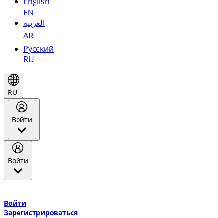
English
EN
العربية
AR
Русский
RU
RU
Войти
Войти
Добро пожаловать в Эмирейтс Skywards, программу лояльнос
авиакомпании Эмирейтс и теперь flydubai.
Войти
Зарегистрироваться