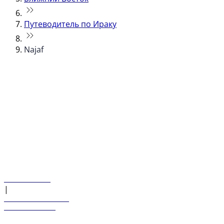
Путеводитель по Ираку
Najaf
© flydubai 2026. Все права защищены.
Наша политика
|
Условия и положения
+971 600 54 44 45