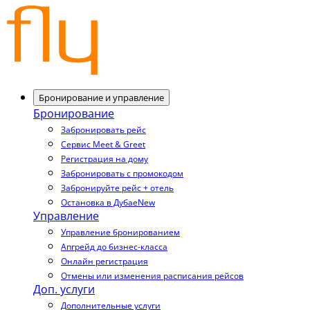
Бронирование и управление
Бронирование
Забронировать рейс
Сервис Meet & Greet
Регистрация на дому
Забронировать с промокодом
Забронируйте рейс + отель
Остановка в Дубае
New
Управление
Управление бронированием
Апгрейд до бизнес-класса
Онлайн регистрация
Отмены или изменения расписания рейсов
Доп. услуги
Дополнительные услуги