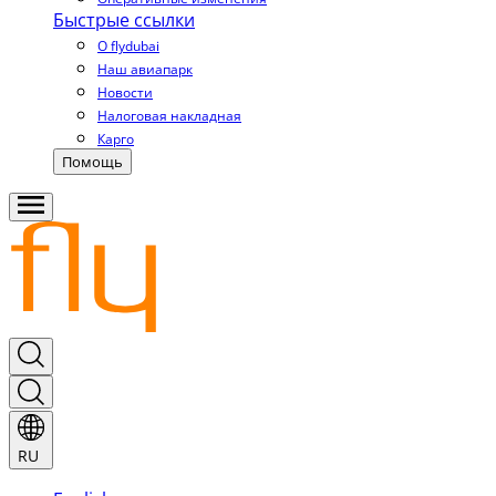
Быстрые ссылки
О flydubai
Наш авиапарк
Новости
Налоговая накладная
Карго
Помощь
RU