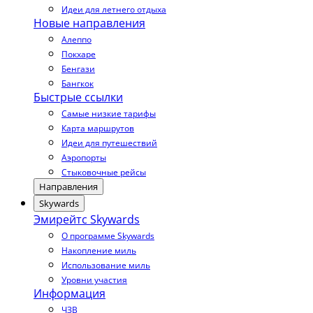
Идеи для летнего отдыха
Новые направления
Алеппо
Покхаре
Бенгази
Бангкок
Быстрые ссылки
Самые низкие тарифы
Карта маршрутов
Идеи для путешествий
Аэропорты
Стыковочные рейсы
Направления
Skywards
Эмирейтс Skywards
О программе Skywards
Накопление миль
Использование миль
Уровни участия
Информация
ЧЗВ