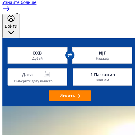
Узнайте больше
Войти
DXB
NJF
Дубай
Наджаф
Дата
1
Пассажир
Эконом
Выберите дату вылета
Искать