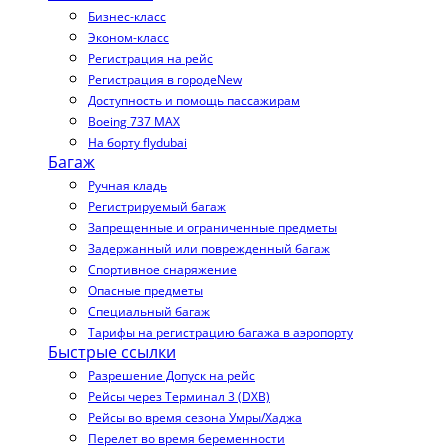
Бизнес-класс
Эконом-класс
Регистрация на рейс
Регистрация в городе
New
Доступность и помощь пассажирам
Boeing 737 MAX
На борту flydubai
Багаж
Ручная кладь
Регистрируемый багаж
Запрещенные и ограниченные предметы
Задержанный или поврежденный багаж
Спортивное снаряжение
Опасные предметы
Специальный багаж
Тарифы на регистрацию багажа в аэропорту
Быстрые ссылки
Разрешение Допуск на рейс
Рейсы через Терминал 3 (DXB)
Рейсы во время сезона Умры/Хаджа
Перелет во время беременности