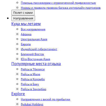
Помощь пассажирам с ограниченной подвижностью
Нормы и правила провоза багажа интерлайн-партнеров
Полет с нами
Направления
Куда мы летаем
Все направления
Африка
Центральная Азия
Европа
Индийский субконтинент
Ближний Восток
Юго-Восточная Азия
Популярные места отдыха
Рейсы в Тбилиси
Рейсы в Мале
Рейсы в Коломбо
Рейсы в Баку
Рейсы в Занзибар
Explore
Направления с визой по прибытии
flydubai Holidays