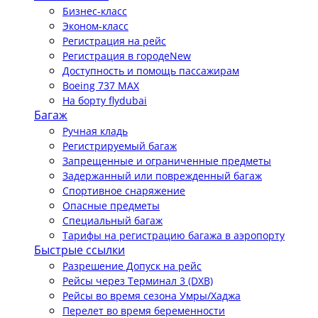
Бизнес-класс
Эконом-класс
Регистрация на рейс
Регистрация в городе
New
Доступность и помощь пассажирам
Boeing 737 MAX
На борту flydubai
Багаж
Ручная кладь
Регистрируемый багаж
Запрещенные и ограниченные предметы
Задержанный или поврежденный багаж
Спортивное снаряжение
Опасные предметы
Специальный багаж
Тарифы на регистрацию багажа в аэропорту
Быстрые ссылки
Разрешение Допуск на рейс
Рейсы через Терминал 3 (DXB)
Рейсы во время сезона Умры/Хаджа
Перелет во время беременности