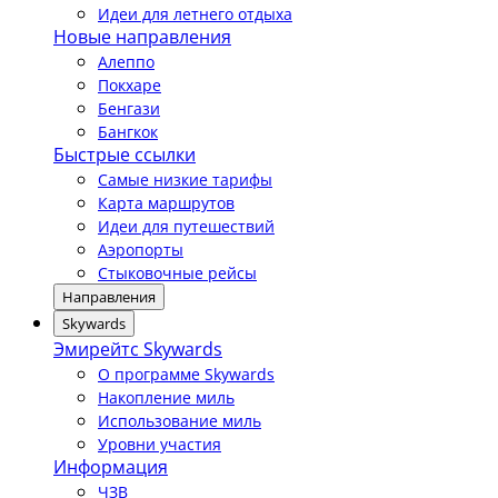
Идеи для летнего отдыха
Новые направления
Алеппо
Покхаре
Бенгази
Бангкок
Быстрые ссылки
Самые низкие тарифы
Карта маршрутов
Идеи для путешествий
Аэропорты
Стыковочные рейсы
Направления
Skywards
Эмирейтс Skywards
О программе Skywards
Накопление миль
Использование миль
Уровни участия
Информация
ЧЗВ