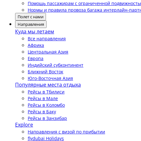
Помощь пассажирам с ограниченной подвижност
Нормы и правила провоза багажа интерлайн-парт
Полет с нами
Направления
Куда мы летаем
Все направления
Африка
Центральная Азия
Европа
Индийский субконтинент
Ближний Восток
Юго-Восточная Азия
Популярные места отдыха
Рейсы в Тбилиси
Рейсы в Мале
Рейсы в Коломбо
Рейсы в Баку
Рейсы в Занзибар
Explore
Направления с визой по прибытии
flydubai Holidays