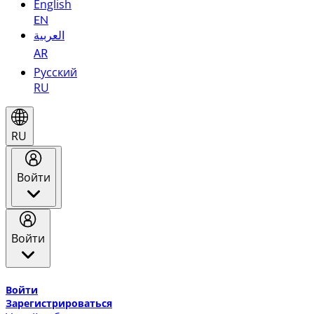
English
EN
العربية
AR
Русский
RU
RU
Войти
Войти
Добро пожаловать в Эмирейтс Skywards, программу лоя
Войти
Зарегистрироваться