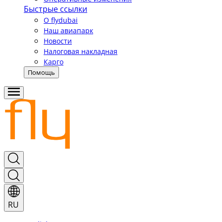
Быстрые ссылки
О flydubai
Наш авиапарк
Новости
Налоговая накладная
Карго
Помощь
RU