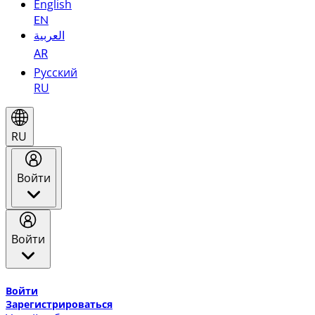
English
EN
العربية
AR
Русский
RU
RU
Войти
Войти
Добро пожаловать в Эмирейтс Skywards, программу лоя
Войти
Зарегистрироваться