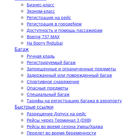
Бизнес-класс
Эконом-класс
Регистрация на рейс
Регистрация в городе
New
Доступность и помощь пассажирам
Boeing 737 MAX
На борту flydubai
Багаж
Ручная кладь
Регистрируемый багаж
Запрещенные и ограниченные предметы
Задержанный или поврежденный багаж
Спортивное снаряжение
Опасные предметы
Специальный багаж
Тарифы на регистрацию багажа в аэропорту
Быстрые ссылки
Разрешение Допуск на рейс
Рейсы через Терминал 3 (DXB)
Рейсы во время сезона Умры/Хаджа
Перелет во время беременности