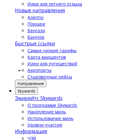
Идеи для летнего отдыха
Новые направления
Алеппо
Покхаре
Бенгази
Бангкок
Быстрые ссылки
Самые низкие тарифы
Карта маршрутов
Идеи для путешествий
Аэропорты
Стыковочные рейсы
Направления
Skywards
Эмирейтс Skywards
О программе Skywards
Накопление миль
Использование миль
Уровни участия
Информация
ЧЗВ