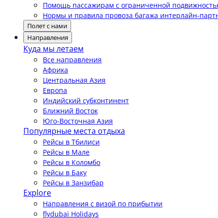
Помощь пассажирам с ограниченной подвижност
Нормы и правила провоза багажа интерлайн-парт
Полет с нами
Направления
Куда мы летаем
Все направления
Африка
Центральная Азия
Европа
Индийский субконтинент
Ближний Восток
Юго-Восточная Азия
Популярные места отдыха
Рейсы в Тбилиси
Рейсы в Мале
Рейсы в Коломбо
Рейсы в Баку
Рейсы в Занзибар
Explore
Направления с визой по прибытии
flydubai Holidays