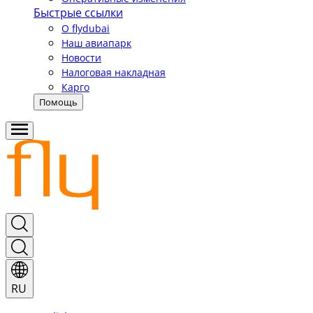
Быстрые ссылки
О flydubai
Наш авиапарк
Новости
Налоговая накладная
Карго
Помощь
RU