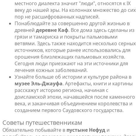
местного диалекта значит "люди", относятся к IX
веку до нашей эры. На колоннах множество до сих
пор не расшифрованных надписей.
Понаблюдайте за совершенно другой жизнью в
древней
деревне Каф
. Все дома здесь сделаны из
грязи и тамариска и покрыты пальмовыми
ветвями. Здесь также находится несколько серных
источников, которые ранее использовались для
орошения близлежащих пальмовых хозяйств.
Сегодня люди приезжают на эти источники для
лечения кожных заболеваний.
Узнайте больше об истории и культуре района в
музее Эль-Джауфа
. Артефакты, книги и картины
расскажут историю региона, начиная с
доисламской эпохи, начавшейся после каменного
века, и заканчивая объединением королевства и
созданием первого Саудовского государства.
Советы путешественникам
Обязательно побывайте в
пустыне Нефуд
и