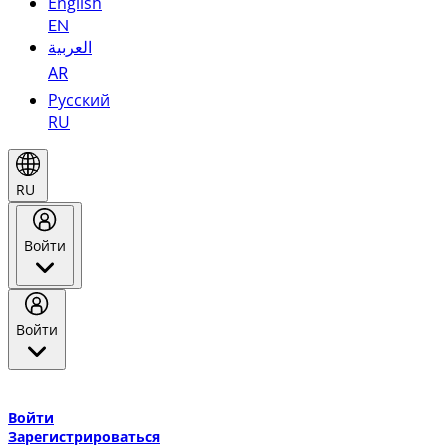
English
EN
العربية
AR
Русский
RU
RU
Войти
Войти
Добро пожаловать в Эмирейтс Skywards, программу лояльнос
авиакомпании Эмирейтс и теперь flydubai.
Войти
Зарегистрироваться