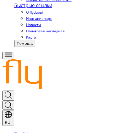
Быстрые ссылки
О flydubai
Наш авиапарк
Новости
Налоговая накладная
Карго
Помощь
RU