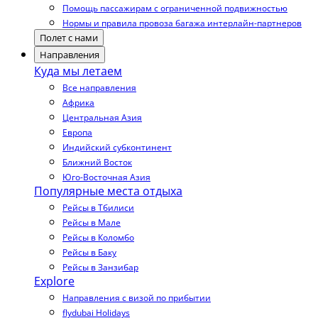
Помощь пассажирам с ограниченной подвижностью
Нормы и правила провоза багажа интерлайн-партнеров
Полет с нами
Направления
Куда мы летаем
Все направления
Африка
Центральная Азия
Европа
Индийский субконтинент
Ближний Восток
Юго-Восточная Азия
Популярные места отдыха
Рейсы в Тбилиси
Рейсы в Мале
Рейсы в Коломбо
Рейсы в Баку
Рейсы в Занзибар
Explore
Направления с визой по прибытии
flydubai Holidays