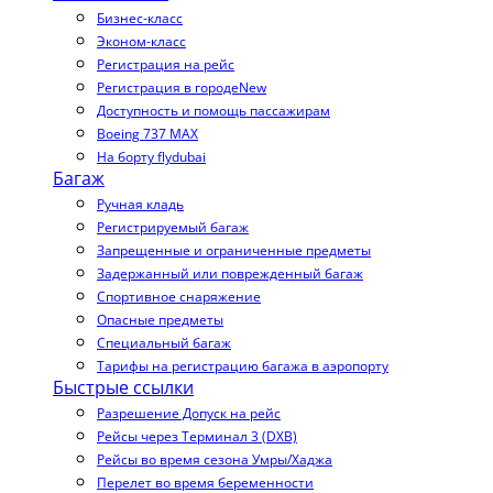
Бизнес-класс
Эконом-класс
Регистрация на рейс
Регистрация в городе
New
Доступность и помощь пассажирам
Boeing 737 MAX
На борту flydubai
Багаж
Ручная кладь
Регистрируемый багаж
Запрещенные и ограниченные предметы
Задержанный или поврежденный багаж
Спортивное снаряжение
Опасные предметы
Специальный багаж
Тарифы на регистрацию багажа в аэропорту
Быстрые ссылки
Разрешение Допуск на рейс
Рейсы через Терминал 3 (DXB)
Рейсы во время сезона Умры/Хаджа
Перелет во время беременности