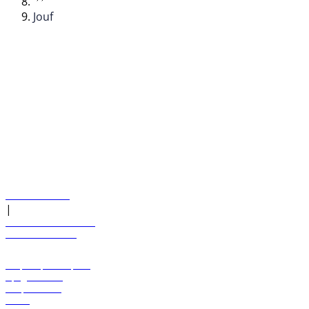
Jouf
© flydubai 2026. Все права защищены.
Наша политика
|
Условия и положения
+971 600 54 44 45
Забронировать рейс
Предложения
Направления
Багаж