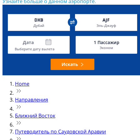
Узнайте больше о данном аэропорте.
DXB
AJF
Дубай
Эль-Джауф
Дата
1
Пассажир
Эконом
Выберите дату вылета
Искать
Home
Направления
Ближний Восток
Путеводитель по Саудовской Аравии