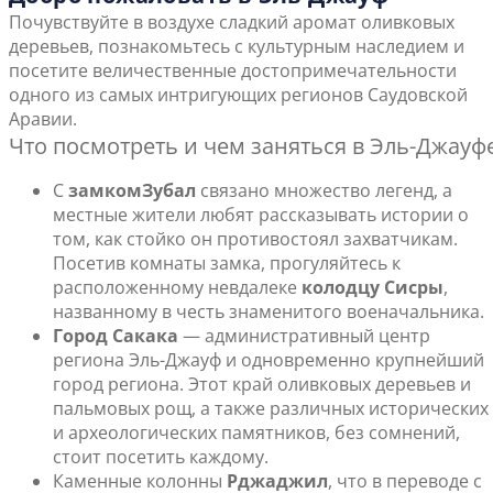
Почувствуйте в воздухе сладкий аромат оливковых
деревьев, познакомьтесь с культурным наследием и
посетите величественные достопримечательности
одного из самых интригующих регионов Саудовской
Аравии.
Что посмотреть и чем заняться в Эль-Джауф
С
замком
Зубал
связано множество легенд, а
местные жители любят рассказывать истории о
том, как стойко он противостоял захватчикам.
Посетив комнаты замка, прогуляйтесь к
расположенному невдалеке
колодцу Сисры
,
названному в честь знаменитого военачальника.
Город Сакака
— административный центр
региона Эль-Джауф и одновременно крупнейший
город региона. Этот край оливковых деревьев и
пальмовых рощ, а также различных исторических
и археологических памятников, без сомнений,
стоит посетить каждому.
Каменные колонны
Рджаджил
, что в переводе с