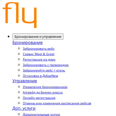
Бронирование и управление
Бронирование
Забронировать рейс
Сервис Meet & Greet
Регистрация на дому
Забронировать с промокодом
Забронируйте рейс + отель
Остановка в Дубае
New
Управление
Управление бронированием
Апгрейд до бизнес-класса
Онлайн регистрация
Отмены или изменения расписания рейсов
Доп. услуги
Дополнительные услуги