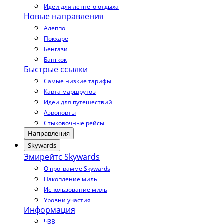
Идеи для летнего отдыха
Новые направления
Алеппо
Покхаре
Бенгази
Бангкок
Быстрые ссылки
Самые низкие тарифы
Карта маршрутов
Идеи для путешествий
Аэропорты
Стыковочные рейсы
Направления
Skywards
Эмирейтс Skywards
О программе Skywards
Накопление миль
Использование миль
Уровни участия
Информация
ЧЗВ