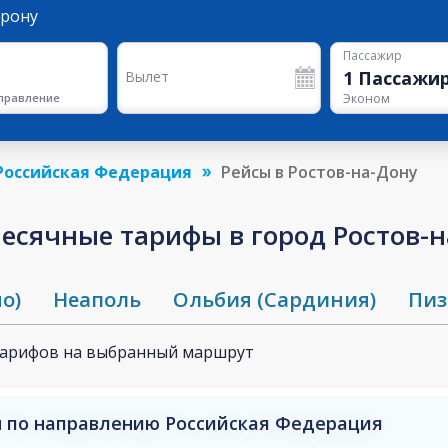
орону
Пассажир
1
Пассажи
Вылет
правление
Эконом
Российская Федерация
Рейсы в Ростов-на-Дону
сячные тарифы в город Ростов-н
о)
Неаполь
Ольбия (Сардиния)
Пиз
тарифов на выбранный маршрут
 по направлению Российская Федерация