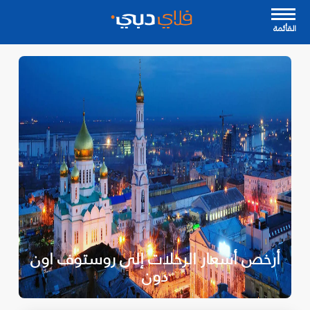
القأئمة
أرخص أسعار الرحلات إلى روستوف اون
دون