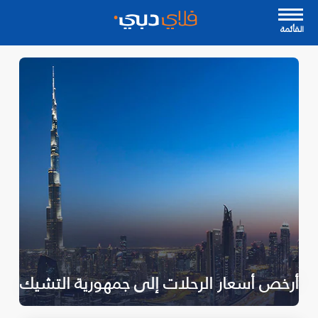
القأئمة
أرخص أسعار الرحلات إلى جمهورية التشيك