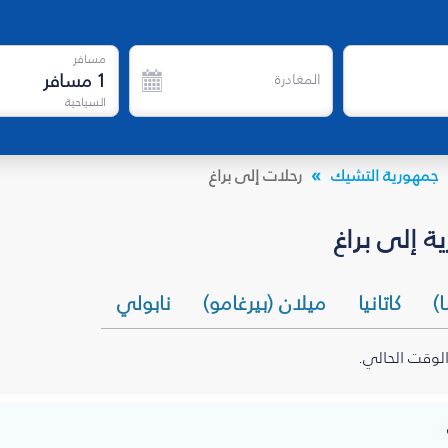
مسافر
1
مسافر
المغادرة
السياحية
جمهورية التشيك
رحلات إلى براغ
 إلى براغ
)
كاتانيا
ميلان (بيرغامو)
نابولي
الوقت الحالي.