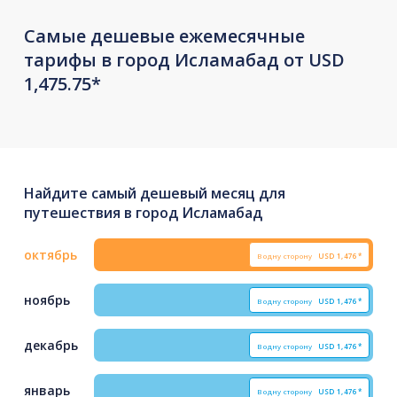
Самые дешевые ежемесячные
тарифы в город Исламабад от USD
1,475.75*
Найдите самый дешевый месяц для
путешествия в город Исламабад
октябрь
В одну сторону
USD
1,476*
ноябрь
В одну сторону
USD
1,476*
декабрь
В одну сторону
USD
1,476*
январь
В одну сторону
USD
1,476*