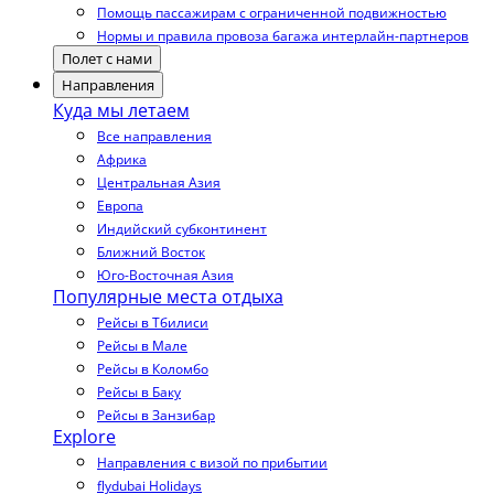
Помощь пассажирам с ограниченной подвижностью
Нормы и правила провоза багажа интерлайн-партнеров
Полет с нами
Направления
Куда мы летаем
Все направления
Африка
Центральная Азия
Европа
Индийский субконтинент
Ближний Восток
Юго-Восточная Азия
Популярные места отдыха
Рейсы в Тбилиси
Рейсы в Мале
Рейсы в Коломбо
Рейсы в Баку
Рейсы в Занзибар
Explore
Направления с визой по прибытии
flydubai Holidays