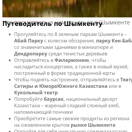
flydubai совершает сезонные рейсы между Дубаем и
Шымкентом. Даты перелетов будут опубликованы
позже.
Что посмотреть и чем заняться в Шымкенте
Путеводитель по Шымкенту
Прогуляйтесь по 8 зеленым паркам Шымкента –
Абай Парку
с колесом обозрения,
парку Кен-Баб
со знаменитыми зданиями в миниатюре и
Дендропарку
среди тенистых деревьев
Отправляйтесь в
Филармонию
, чтобы
насладиться концертами, а также в новый музей,
построенный в форме традиционной юрты
Чтобы поднять настроение, отправляйтесь в
Теат
Сатиры и Юмора
Южного Казахстана
или в
Кукольный театр
Попробуйте
баурсак
, национальный десерт
Казахстана – жареный сладкий слоеный хлеб,
напоминающий пончики
Приобретите самые свежие продукты из региона
на оживленном крытом
рынке Шымкента
Откройте для себя уникальную среднеазиатскую