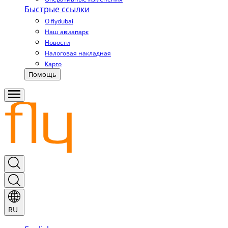
Быстрые ссылки
О flydubai
Наш авиапарк
Новости
Налоговая накладная
Карго
Помощь
RU