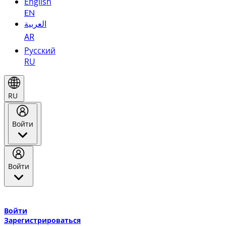
English
EN
العربية
AR
Русский
RU
RU
Войти
Войти
Добро пожаловать в Эмирейтс Skywards, программу лояльнос
авиакомпании Эмирейтс и теперь flydubai.
Войти
Зарегистрироваться