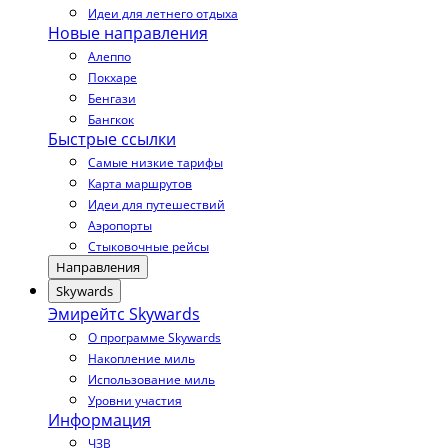
Идеи для летнего отдыха
Новые направления
Алеппо
Покхаре
Бенгази
Бангкок
Быстрые ссылки
Самые низкие тарифы
Карта маршрутов
Идеи для путешествий
Аэропорты
Стыковочные рейсы
Направления
Skywards
Эмирейтс Skywards
О программе Skywards
Накопление миль
Использование миль
Уровни участия
Информация
ЧЗВ