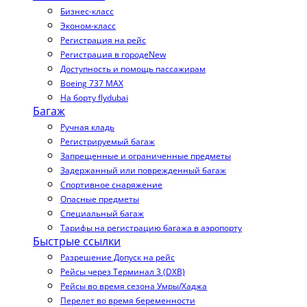
Бизнес-класс
Эконом-класс
Регистрация на рейс
Регистрация в городе
New
Доступность и помощь пассажирам
Boeing 737 MAX
На борту flydubai
Багаж
Ручная кладь
Регистрируемый багаж
Запрещенные и ограниченные предметы
Задержанный или поврежденный багаж
Спортивное снаряжение
Опасные предметы
Специальный багаж
Тарифы на регистрацию багажа в аэропорту
Быстрые ссылки
Разрешение Допуск на рейс
Рейсы через Терминал 3 (DXB)
Рейсы во время сезона Умры/Хаджа
Перелет во время беременности