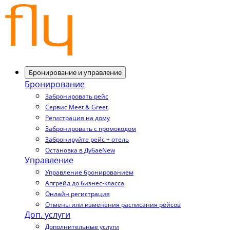
Бронирование и управление
Бронирование
Забронировать рейс
Сервис Meet & Greet
Регистрация на дому
Забронировать с промокодом
Забронируйте рейс + отель
Остановка в Дубае
New
Управление
Управление бронированием
Апгрейд до бизнес-класса
Онлайн регистрация
Отмены или изменения расписания рейсов
Доп. услуги
Дополнительные услуги