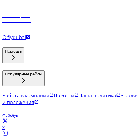
Работа в компании
Рейсы в Тбилиси
Рейсы в Эр-Рияд
Рейсы в Маскат
Рейсы в Мале
Рейсы в Коломбо
О flydubai
Помощь
Популярные рейсы
Работа в компании
Новости
Наша политика
Услови
и положения
Фейсбук
X