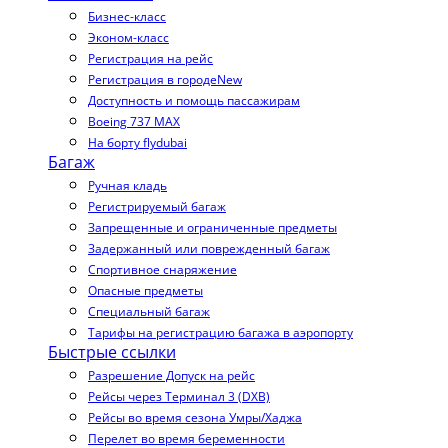
Бизнес-класс
Эконом-класс
Регистрация на рейс
Регистрация в городе
New
Доступность и помощь пассажирам
Boeing 737 MAX
На борту flydubai
Багаж
Ручная кладь
Регистрируемый багаж
Запрещенные и ограниченные предметы
Задержанный или поврежденный багаж
Спортивное снаряжение
Опасные предметы
Специальный багаж
Тарифы на регистрацию багажа в аэропорту
Быстрые ссылки
Разрешение Допуск на рейс
Рейсы через Терминал 3 (DXB)
Рейсы во время сезона Умры/Хаджа
Перелет во время беременности