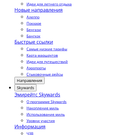
Идеи для летнего отдыха
Новые направления
Алеппо
Покхаре
Бенгази
Бангкок
Быстрые ссылки
Самые низкие тарифы
Карта маршрутов
Идеи для путешествий
Аэропорты
Стыковочные рейсы
Направления
Skywards
Эмирейтс Skywards
О программе Skywards
Накопление миль
Использование миль
Уровни участия
Информация
ЧЗВ