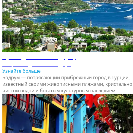
Путеводитель по Бодруму
Откройте для себя Бодрум
Узнайте больше
Бодрум — потрясающий прибрежный город в Турции,
известный своими живописными пляжами, кристально
чистой водой и богатым культурным наследием.