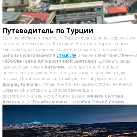
Путеводитель по Турции
Если вы любите историю, то Турция будет для вас идеальным
направлением отдыха. Благодаря богатой истории страны
здесь находится множество интересных мест, начиная с
района Сультанахмет
в
Стамбуле
и заканчивая таинственны
Гёбекли-Тепе
в
Юго-Восточной Анатолии
. Добавьте сюда
прекрасные пляжи
Анталии
, гостеприимный народ и
великолепную кухню, и вы получите идеальное место для
отдыха. Остановившись в Стамбуле, не забудьте посетить
дворец Топкапы
, чтобы понять, как жили султаны во время
Османской империи. В список важнейших
достопримечательностей также входят
мечеть Султана
Ахмета
, или
"Голубая мечеть"
, и
собор Святой Софии
.