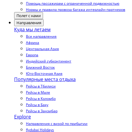
Помощь пассажирам с ограниченной подвижностью
Нормы и правила провоза багажа интерлайн-партнеров
Полет с нами
Направления
Куда мы летаем
Все направления
Африка
Центральная Азия
Европа
Индийский субконтинент
Ближний Восток
Юго-Восточная Азия
Популярные места отдыха
Рейсы в Тбилиси
Рейсы в Мале
Рейсы в Коломбо
Рейсы в Баку
Рейсы в Занзибар
Explore
Направления с визой по прибытии
flydubai Holidays