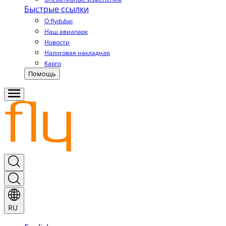
Быстрые ссылки
О flydubai
Наш авиапарк
Новости
Налоговая накладная
Карго
Помощь
RU