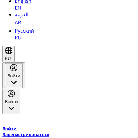
English
EN
العربية
AR
Русский
RU
RU
Войти
Войти
Добро пожаловать в Эмирейтс Skywards, программу лояльнос
авиакомпании Эмирейтс и теперь flydubai.
Войти
Зарегистрироваться