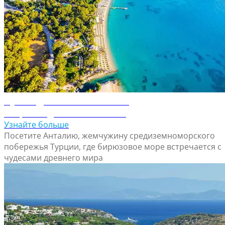
Путеводитель по Анталие
Откройте для себя Анталию
Узнайте больше
Посетите Анталию, жемчужину средиземноморского
побережья Турции, где бирюзовое море встречается с
чудесами древнего мира