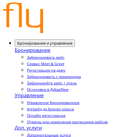
Бронирование и управление
Бронирование
Забронировать рейс
Сервис Meet & Greet
Регистрация на дому
Забронировать с промокодом
Забронируйте рейс + отель
Остановка в Дубае
New
Управление
Управление бронированием
Апгрейд до бизнес-класса
Онлайн регистрация
Отмены или изменения расписания рейсов
Доп. услуги
Дополнительные услуги