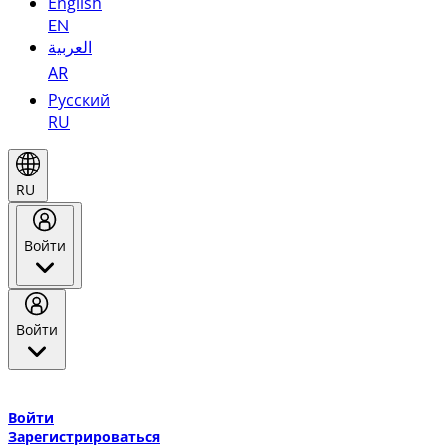
English
EN
العربية
AR
Русский
RU
RU
Войти
Войти
Добро пожаловать в Эмирейтс Skywards, программу лояльнос
авиакомпании Эмирейтс и теперь flydubai.
Войти
Зарегистрироваться