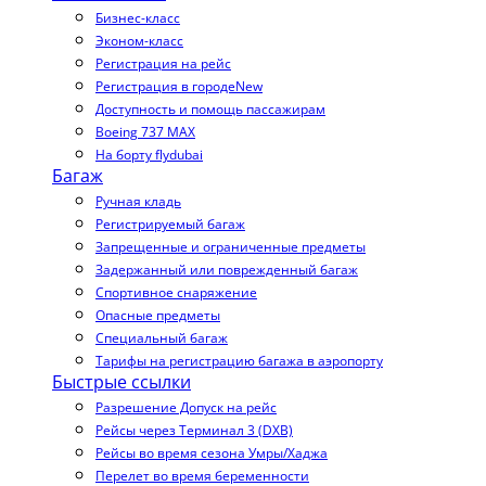
Бизнес-класс
Эконом-класс
Регистрация на рейс
Регистрация в городе
New
Доступность и помощь пассажирам
Boeing 737 MAX
На борту flydubai
Багаж
Ручная кладь
Регистрируемый багаж
Запрещенные и ограниченные предметы
Задержанный или поврежденный багаж
Спортивное снаряжение
Опасные предметы
Специальный багаж
Тарифы на регистрацию багажа в аэропорту
Быстрые ссылки
Разрешение Допуск на рейс
Рейсы через Терминал 3 (DXB)
Рейсы во время сезона Умры/Хаджа
Перелет во время беременности