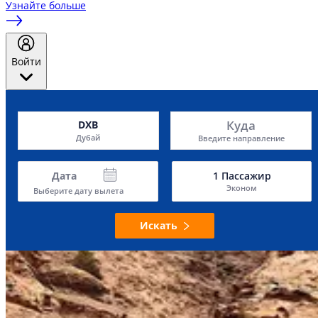
Узнайте больше
Войти
Куда
DXB
Дубай
Введите направление
Дата
1
Пассажир
Эконом
Выберите дату вылета
Искать