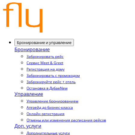
Бронирование и управление
Бронирование
Забронировать рейс
Сервис Meet & Greet
Регистрация на дому
Забронировать с промокодом
Забронируйте рейс + отель
Остановка в Дубае
New
Управление
Управление бронированием
Апгрейд до бизнес-класса
Онлайн регистрация
Отмены или изменения расписания рейсов
Доп. услуги
Дополнительные услуги