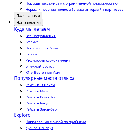
Помощь пассажирам с ограниченной подвижностью
Нормы и правила провоза багажа интерлайн-партнеров
Полет с нами
Направления
Куда мы летаем
Все направления
Африка
Центральная Азия
Европа
Индийский субконтинент
Ближний Восток
Юго-Восточная Азия
Популярные места отдыха
Рейсы в Тбилиси
Рейсы в Мале
Рейсы в Коломбо
Рейсы в Баку
Рейсы в Занзибар
Explore
Направления с визой по прибытии
flydubai Holidays