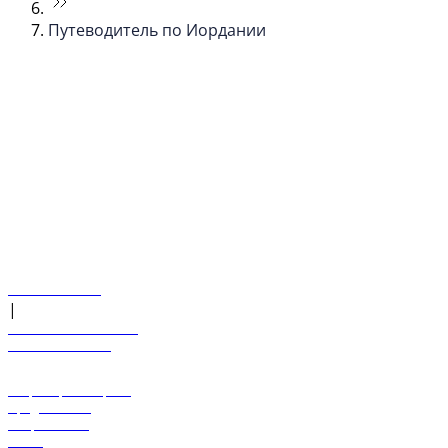
Путеводитель по Иордании
© flydubai 2026. Все права защищены.
Наша политика
|
Условия и положения
+971 600 54 44 45
Забронировать рейс
Предложения
Направления
Багаж