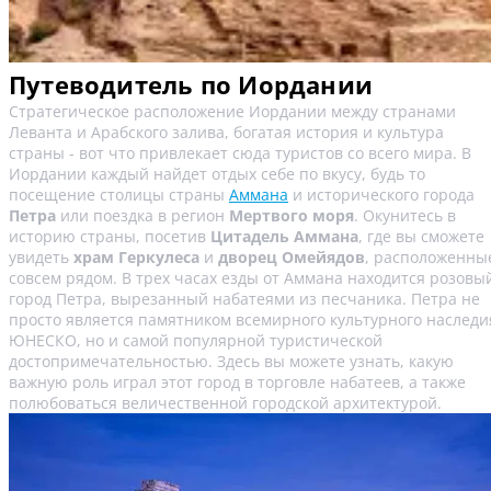
Путеводитель по Иордании
Стратегическое расположение Иордании между странами
Леванта и Арабского залива, богатая история и культура
страны - вот что привлекает сюда туристов со всего мира. В
Иордании каждый найдет отдых себе по вкусу, будь то
посещение столицы страны
Аммана
и исторического города
Петра
или поездка в регион
Мертвого моря
. Окунитесь в
историю страны, посетив
Цитадель Аммана
, где вы сможете
увидеть
храм Геркулеса
и
дворец Омейядов
, расположенны
совсем рядом. В трех часах езды от Аммана находится розовы
город Петра, вырезанный набатеями из песчаника. Петра не
просто является памятником всемирного культурного наследи
ЮНЕСКО, но и самой популярной туристической
достопримечательностью. Здесь вы можете узнать, какую
важную роль играл этот город в торговле набатеев, а также
полюбоваться величественной городской архитектурой.