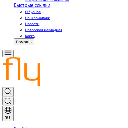
Быстрые ссылки
О flydubai
Наш авиапарк
Новости
Налоговая накладная
Карго
Помощь
RU