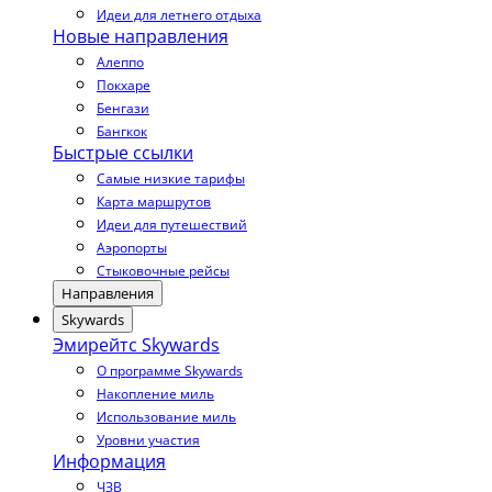
Идеи для летнего отдыха
Новые направления
Алеппо
Покхаре
Бенгази
Бангкок
Быстрые ссылки
Самые низкие тарифы
Карта маршрутов
Идеи для путешествий
Аэропорты
Стыковочные рейсы
Направления
Skywards
Эмирейтс Skywards
О программе Skywards
Накопление миль
Использование миль
Уровни участия
Информация
ЧЗВ