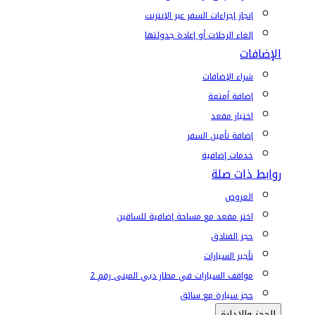
إنجاز إجراءات السفر عبر الإنترنت
إلغاء الرحلات أو إعادة جدولتها
الإضافات
شراء الإضافات
إضافة أمتعة
اختيار مقعد
إضافة تأمين السفر
خدمات إضافية
روابط ذات صلة
العروض
اختر مقعد مع مساحة إضافية للساقين
حجز الفنادق
تأجير السيارات
مواقف السيارات في مطار دبي المبنى رقم 2
حجز سيارة مع سائق
الحجز والإدارة