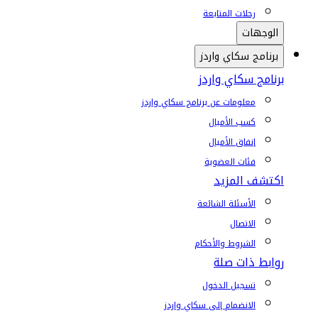
رحلات المتابعة
الوجهات
برنامج سكاي واردز
برنامج سكاي واردز
معلومات عن برنامج سكاي واردز
كسب الأميال
إنفاق الأميال
فئات العضوية
اكتشف المزيد
الأسئلة الشائعة
الاتصال
الشروط والأحكام
روابط ذات صلة
تسجيل الدخول
الانضمام إلى سكاي واردز