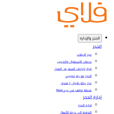
الحجز والإدارة
الحجز
حجز الرحلات
خدمات الإستقبال والترحيب
إنجاز إجراءات السفر من المنزل
الحجز مع رمز ترويجي
حجز رحلة طيران + فندق
محطة توقف في دبي
New
إدارة الحجز
إدارة الحجز
الترقية إلى درجة الأعمال