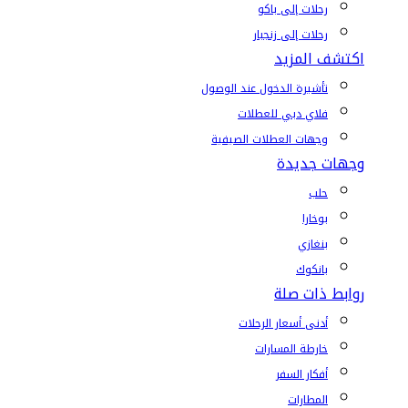
رحلات إلى باكو
رحلات إلى زنجبار
اكتشف المزيد
تأشيرة الدخول عند الوصول
فلاي دبي للعطلات
وجهات العطلات الصيفية
وجهات جديدة
حلب
بوخارا
بنغازي
بانكوك
روابط ذات صلة
أدنى أسعار الرحلات
خارطة المسارات
أفكار السفر
المطارات