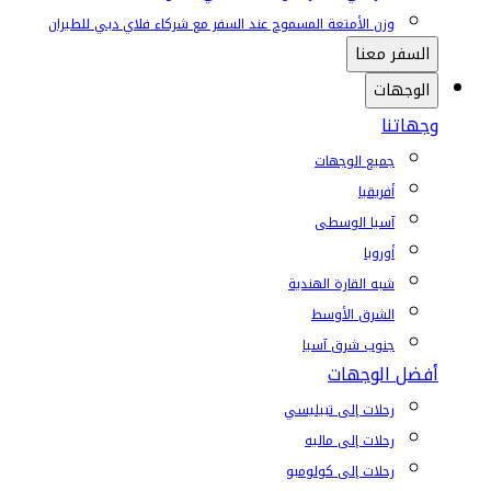
وزن الأمتعة المسموح عند السفر مع شركاء فلاي دبي للطيران
السفر معنا
الوجهات
وجهاتنا
جميع الوجهات
أفريقيا
آسيا الوسطى
أوروبا
شبه القارة الهندية
الشرق الأوسط
جنوب شرق آسيا
أفضل الوجهات
رحلات إلى تبيليسي
رحلات إلى ماليه
رحلات إلى كولومبو