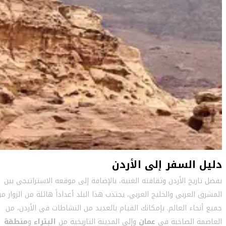
دليل السفر إلى الأردن
بفضل تاريخ الأردن وثقافته الغنية، بالإضافة إلى موقعه الاستراتيجي بين
المشرق العربي والخليج العربي، يجتذب هذا البلد أعداداً هائلة من الزوار م
جميع أنحاء العالم. بإمكانك القيام بالعديد من النشاطات في الأردن، من
العاصمة الصاخبة في
عمان
وإلى المدينة التاريخية من
البتراء
و
منطقة