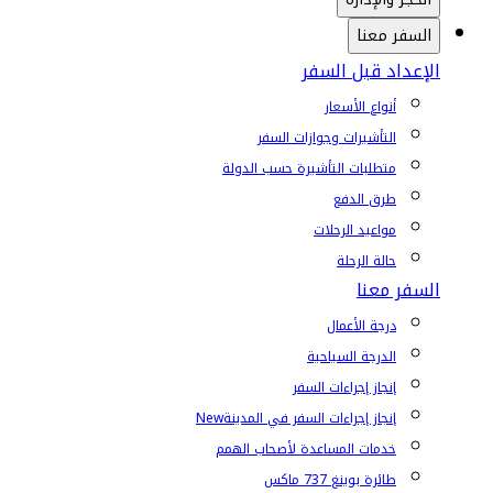
السفر معنا
الإعداد قبل السفر
أنواع الأسعار
التأشيرات وجوازات السفر
متطلبات التأشيرة حسب الدولة
طرق الدفع
مواعيد الرحلات
حالة الرحلة
السفر معنا
درجة الأعمال
الدرجة السياحية
إنجاز إجراءات السفر
إنجاز إجراءات السفر في المدينة
New
خدمات المساعدة لأصحاب الهمم
طائرة بوينغ 737 ماكس