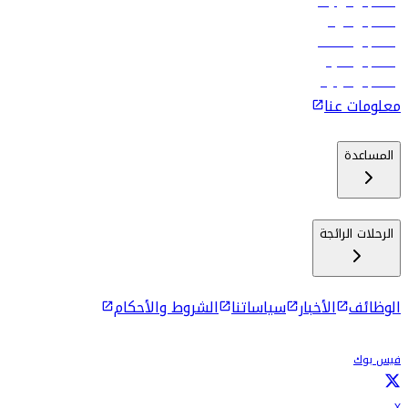
رحلات إلى تبيليسي
رحلات إلى الرياض
رحلات إلى مسقط
رحلات إلى ماليه
رحلات إلى كولومبو
معلومات عنا
المساعدة
الرحلات الرائجة
الوظائف
الأخبار
سياساتنا
الشروط والأحكام
فيس بوك