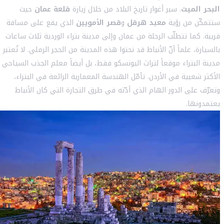
البحر الميت
. سبر أغوار تاريخ البلاد من خلال زيارة
قلعة عمان
حيث
ستتمكّن من رؤية
معبد هرقل
و
قصر الأمويين
الذي يقع على مسافة
قريبة. كما تتطلّب الرحلة من عمان وإلى مدينة بتراء الوردية ثلاث ساعات
بالسيارة، علماً أنّ الأنباط قد نحتوا هذه المدينة من الحجر الرملي. لا تُعتبر
مدينة البتراء موقعاً لتراث اليونسكو فقط، بل أيضاً معلم الجذب السياحي
الأكثر شعبية في الأردن. تأمّل الهندسة المعمارية الرائعة في البتراء،
وتعرّف على الدور الهام الذي أدّته في طرق التجارة التي كان الأنباط
يعتمدونها.