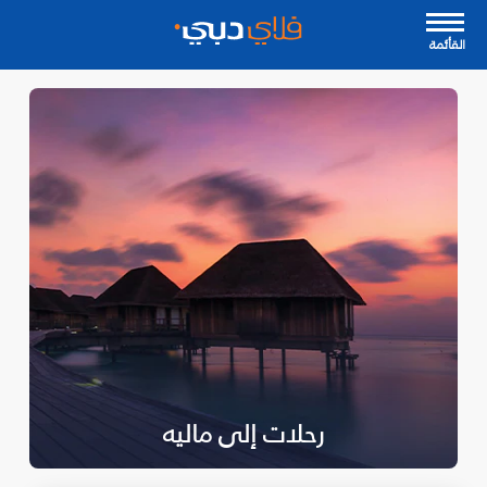
القأئمة
رحلات إلى ماليه