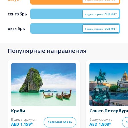
сентябрь
В одну сторону
EUR
491*
октябрь
В одну сторону
EUR
491*
Популярные направления
Краби
Санкт-Петербур
В одну сторону от
В одну сторону от
ЗАБРОНИРОВАТЬ
З
AED 1,159
*
AED 1,808
*