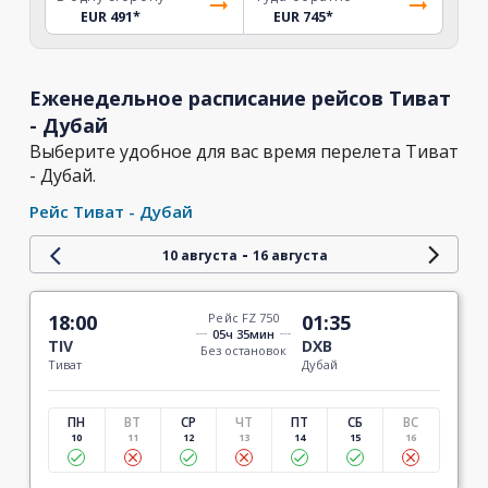
EUR 491
*
EUR 745
*
Еженедельное расписание рейсов Тиват
- Дубай
Выберите удобное для вас время перелета Тиват
- Дубай.
Рейс Тиват - Дубай
-
10 августа
16 августа
18:00
Рейс FZ 750
01:35
05ч 35мин
TIV
DXB
Без остановок
Тиват
Дубай
ПН
ВТ
СР
ЧТ
ПТ
СБ
ВС
10
11
12
13
14
15
16