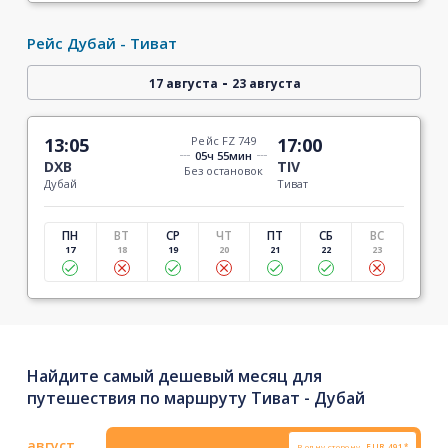
Рейс Дубай - Тиват
-
17 августа
23 августа
13:05
Рейс FZ 749
17:00
05ч 55мин
DXB
TIV
Без остановок
Дубай
Тиват
ПН
ВТ
СР
ЧТ
ПТ
СБ
ВС
17
18
19
20
21
22
23
Найдите самый дешевый месяц для
путешествия по маршруту Тиват - Дубай
август
В одну сторону
EUR
491*