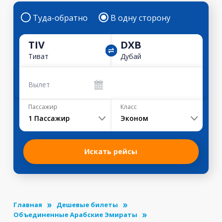
Туда-обратно
В одну сторону
TIV
DXB
Тиват
Дубай
Вылет
Пассажир
Класс
1
Пассажир
Эконом
Искать рейсы
Главная
Дешевые билеты
Объединенные Арабские Эмираты