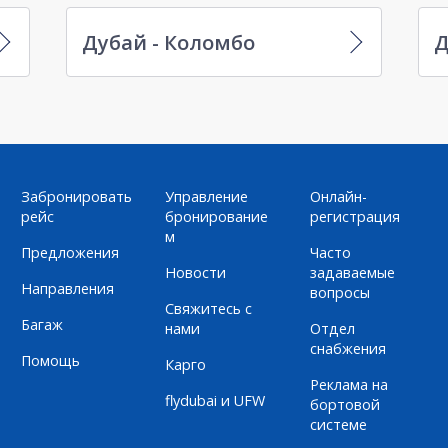
Дубай - Коломбо
Д
Забронировать
Управление
Онлайн-
рейс
бронирование
регистрация
м
Предложения
Часто
Новости
задаваемые
Направления
вопросы
Свяжитесь с
Багаж
нами
Отдел
снабжения
Помощь
Карго
Реклама на
flydubai и UFW
бортовой
системе