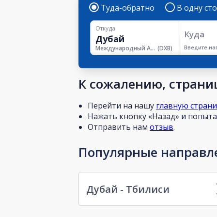
Туда-обратно
В одну ст
Откуда
Куда
Введите на
Международный Аэропорт Дубая
(
DXB
)
К сожалению, страниц
Перейти на нашу
главную стран
Нажать кнопку «Назад» и попытат
Отправить нам
отзыв
.
Популярные направле
Дубай - Тбилиси