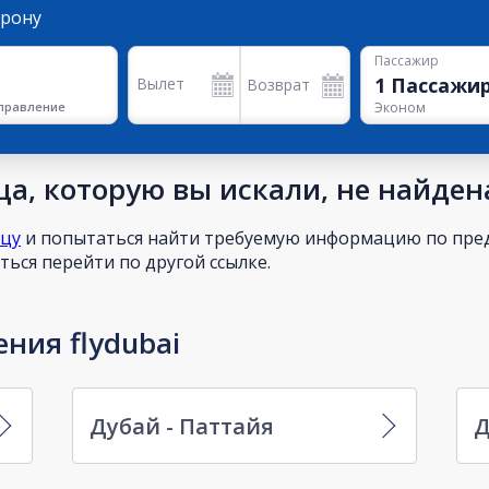
орону
Пассажир
1
Пассажи
Вылет
Возврат
правление
Эконом
а, которую вы искали, не найден
ицу
и попытаться найти требуемую информацию по пред
ься перейти по другой ссылке.
ния flydubai
Дубай - Паттайя
Д