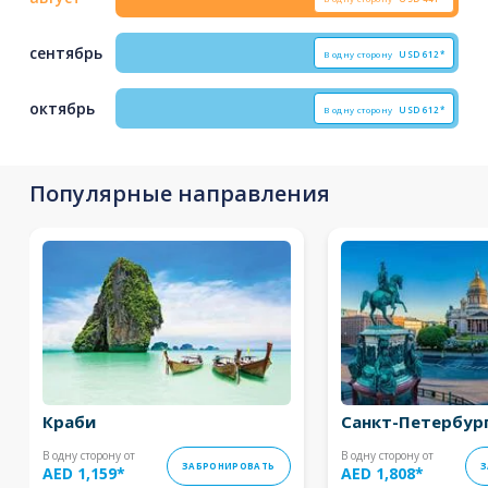
сентябрь
В одну сторону
USD
612*
октябрь
В одну сторону
USD
612*
Популярные направления
Краби
Санкт-Петербур
В одну сторону от
В одну сторону от
ЗАБРОНИРОВАТЬ
З
AED 1,159
*
AED 1,808
*