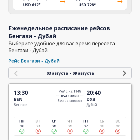
USD 612
*
USD 728
*
Еженедельное расписание рейсов
Бенгази - Дубай
Выберите удобное для вас время перелета
Бенгази - Дубай.
Рейс Бенгази - Дубай
-
03 августа
09 августа
13:30
Рейс FZ 1148
20:40
05ч 10мин
BEN
DXB
Без остановок
Бенгази
Дубай
ПН
ВТ
СР
ЧТ
ПТ
СБ
ВС
03
04
05
06
07
08
09