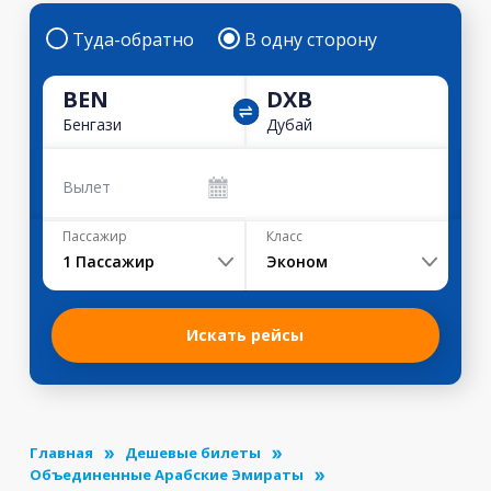
Туда-обратно
В одну сторону
BEN
DXB
Бенгази
Дубай
Вылет
Пассажир
Класс
1
Пассажир
Эконом
Искать рейсы
Главная
Дешевые билеты
Объединенные Арабские Эмираты