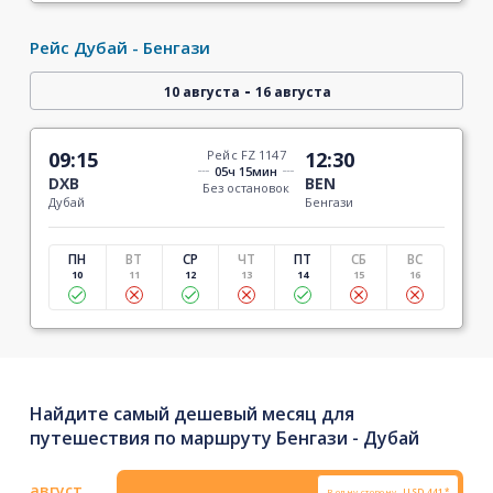
Рейс Дубай - Бенгази
-
10 августа
16 августа
09:15
Рейс FZ 1147
12:30
05ч 15мин
DXB
BEN
Без остановок
Дубай
Бенгази
ПН
ВТ
СР
ЧТ
ПТ
СБ
ВС
10
11
12
13
14
15
16
Найдите самый дешевый месяц для
путешествия по маршруту Бенгази - Дубай
август
В одну сторону
USD
441*