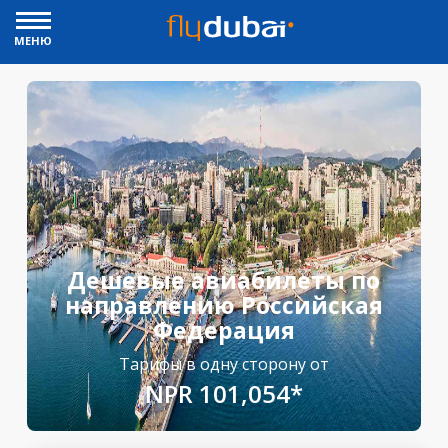
МЕНЮ
Дешевые авиабилеты по
направлению Российская
Федерация
Тарифы в одну сторону от
NPR 101,054*