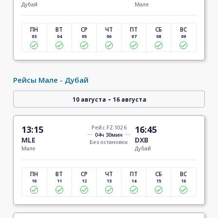
Дубай
Мале
ПН
ВТ
СР
ЧТ
ПТ
СБ
ВС
03
04
05
06
07
08
09
Рейсы Мале - Дубай
-
10 августа
16 августа
13:15
Рейс FZ 1026
16:45
04ч 30мин
MLE
DXB
Без остановок
Мале
Дубай
ПН
ВТ
СР
ЧТ
ПТ
СБ
ВС
10
11
12
13
14
15
16