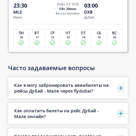
23:30
Рейс FZ 1570
03:00
04ч 30мин
MLE
DXB
Без остановок
Мале
Дубай
ПН
ВТ
СР
ЧТ
ПТ
СБ
ВС
10
11
12
13
14
15
16
Часто задаваемые вопросы
Как я могу забронировать авиабилеты на
рейсы Дубай - Мале через flydubai?
Как оплатить билеты на рейс Дубай -
Мале онлайн?