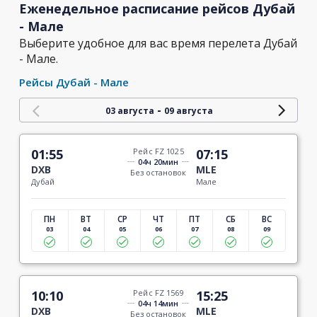
Еженедельное расписание рейсов Дубай
- Мале
Выберите удобное для вас время перелета Дубай
- Мале.
Рейсы Дубай - Мале
-
03 августа
09 августа
01:55
Рейс FZ 1025
07:15
04ч 20мин
DXB
MLE
Без остановок
Дубай
Мале
ПН
ВТ
СР
ЧТ
ПТ
СБ
ВС
03
04
05
06
07
08
09
10:10
Рейс FZ 1569
15:25
04ч 14мин
DXB
MLE
Без остановок