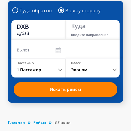
Туда-обратно
В одну сторону
Куда
DXB
Дубай
Введите направление
Вылет
Пассажир
Класс
1
Пассажир
Эконом
Искать рейсы
Главная
Рейсы
В Ливия