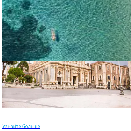
чудеса природы, то отправляйтесь к вулканам
Везувий
и
Этн
Будь то
Рим
,
Венеци
я
,
Милан
или
Флоренци
я
, каждый город
Италии отличается самобытным шармом. Приезжайте в
Италию и отдыхайте здесь всей семьей.
Путеводитель по Италии
Путеводитель по Италии
Путеводитель по Катании
Откройте для себя Катанию
Узнайте больше