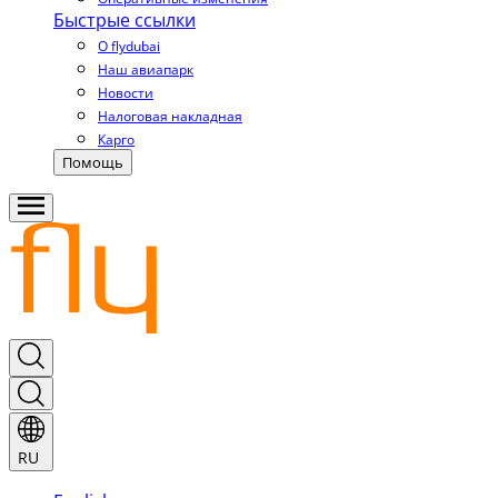
Быстрые ссылки
О flydubai
Наш авиапарк
Новости
Налоговая накладная
Карго
Помощь
RU