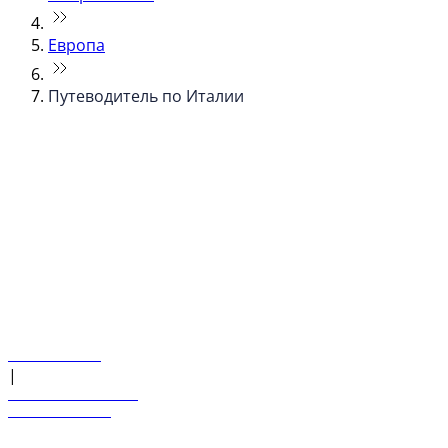
Европа
Путеводитель по Италии
© flydubai 2026. Все права защищены.
Наша политика
|
Условия и положения
+971 600 54 44 45