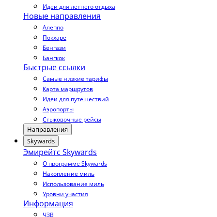
Идеи для летнего отдыха
Новые направления
Алеппо
Покхаре
Бенгази
Бангкок
Быстрые ссылки
Самые низкие тарифы
Карта маршрутов
Идеи для путешествий
Аэропорты
Стыковочные рейсы
Направления
Skywards
Эмирейтс Skywards
О программе Skywards
Накопление миль
Использование миль
Уровни участия
Информация
ЧЗВ