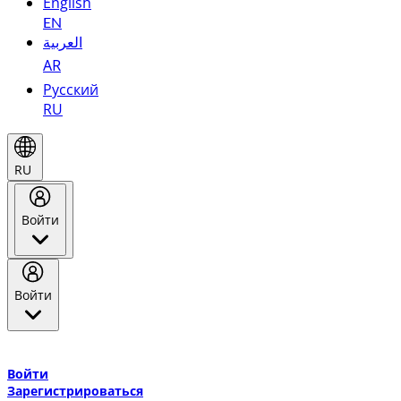
English
EN
العربية
AR
Русский
RU
RU
Войти
Войти
Добро пожаловать в Эмирейтс Skywards, программу лояльнос
авиакомпании Эмирейтс и теперь flydubai.
Войти
Зарегистрироваться