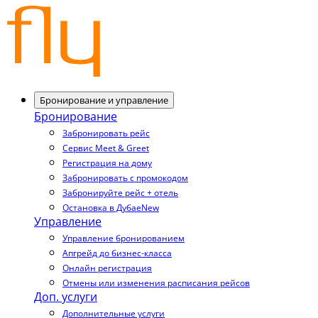
Бронирование и управление
Бронирование
Забронировать рейс
Сервис Meet & Greet
Регистрация на дому
Забронировать с промокодом
Забронируйте рейс + отель
Остановка в Дубае
New
Управление
Управление бронированием
Апгрейд до бизнес-класса
Онлайн регистрация
Отмены или изменения расписания рейсов
Доп. услуги
Дополнительные услуги