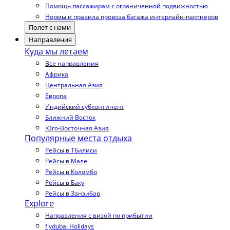
Помощь пассажирам с ограниченной подвижностью
Нормы и правила провоза багажа интерлайн-партнеров
Полет с нами
Направления
Куда мы летаем
Все направления
Африка
Центральная Азия
Европа
Индийский субконтинент
Ближний Восток
Юго-Восточная Азия
Популярные места отдыха
Рейсы в Тбилиси
Рейсы в Мале
Рейсы в Коломбо
Рейсы в Баку
Рейсы в Занзибар
Explore
Направления с визой по прибытии
flydubai Holidays