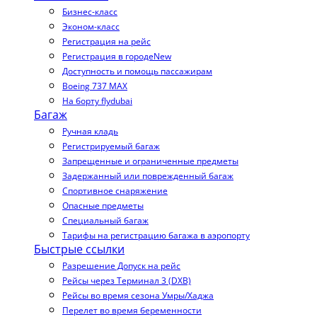
Бизнес-класс
Эконом-класс
Регистрация на рейс
Регистрация в городе
New
Доступность и помощь пассажирам
Boeing 737 MAX
На борту flydubai
Багаж
Ручная кладь
Регистрируемый багаж
Запрещенные и ограниченные предметы
Задержанный или поврежденный багаж
Спортивное снаряжение
Опасные предметы
Специальный багаж
Тарифы на регистрацию багажа в аэропорту
Быстрые ссылки
Разрешение Допуск на рейс
Рейсы через Терминал 3 (DXB)
Рейсы во время сезона Умры/Хаджа
Перелет во время беременности