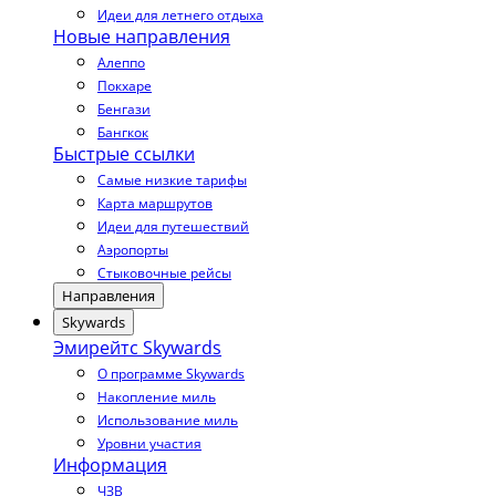
Идеи для летнего отдыха
Новые направления
Алеппо
Покхаре
Бенгази
Бангкок
Быстрые ссылки
Самые низкие тарифы
Карта маршрутов
Идеи для путешествий
Аэропорты
Стыковочные рейсы
Направления
Skywards
Эмирейтс Skywards
О программе Skywards
Накопление миль
Использование миль
Уровни участия
Информация
ЧЗВ