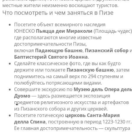
местные жители неизменно восхищают туристов.
Что посмотреть и чем заняться в Пизе
Посетите объект всемирного наследия
ЮНЕСКО
Пьяцца деи Мираколи
(Площадь чудес)
где располагаются многие известные
достопримечательности Пизы,
включая
Падающую башню
,
Пизанский собор
Баптистерий Святого Иоанна
.
Сделайте классическое фото, где вы как будто
держите или толкаете
Пизанскую башню
, затем
поднимитесь на самый верх по 294 ступеням и
полюбуйтесь потрясающими видами.
Совершите экскурсию по
Музею дель Опера дел
Дуомо
― здесь размещается экспозиция
предметов религиозного искусства и артефактов
из Пизанского собора и других церквей.
Посетите готическую
церковь Санта-Мария
делла Спина
, построенную в период 1223-1230 гг.
Ее главная достопримечательность ― скульптура