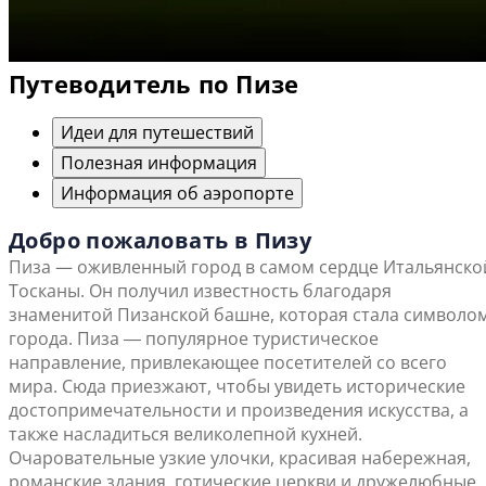
Путеводитель по Пизе
Идеи для путешествий
Полезная информация
Информация об аэропорте
Добро пожаловать в Пизу
Пиза — оживленный город в самом сердце Итальянско
Тосканы. Он получил известность благодаря
знаменитой Пизанской башне, которая стала символо
города. Пиза ― популярное туристическое
направление, привлекающее посетителей со всего
мира. Сюда приезжают, чтобы увидеть исторические
достопримечательности и произведения искусства, а
также насладиться великолепной кухней.
Очаровательные узкие улочки, красивая набережная,
романские здания, готические церкви и дружелюбные