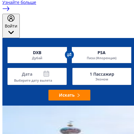
Узнайте больше
Войти
DXB
PSA
Дубай
Пиза (Флоренция)
Дата
1
Пассажир
Эконом
Выберите дату вылета
Искать