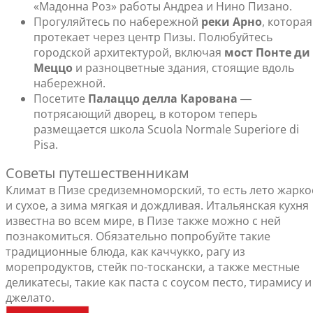
«Мадонна Роз» работы Андреа и Нино Пизано.
Прогуляйтесь по набережной
реки Арно
, которая
протекает через центр Пизы. Полюбуйтесь
городской архитектурой, включая
мост Понте ди
Меццо
и разноцветные здания, стоящие вдоль
набережной.
Посетите
Палаццо делла Карована
―
потрясающий дворец, в котором теперь
размещается школа Scuola Normale Superiore di
Pisa.
Советы путешественникам
Климат в Пизе средиземноморский, то есть лето жарко
и сухое, а зима мягкая и дождливая. Итальянская кухня
известна во всем мире, в Пизе также можно с ней
познакомиться. Обязательно попробуйте такие
традиционные блюда, как каччукко, рагу из
морепродуктов, стейк по-тоскански, а также местные
деликатесы, такие как паста с соусом песто, тирамису и
джелато.