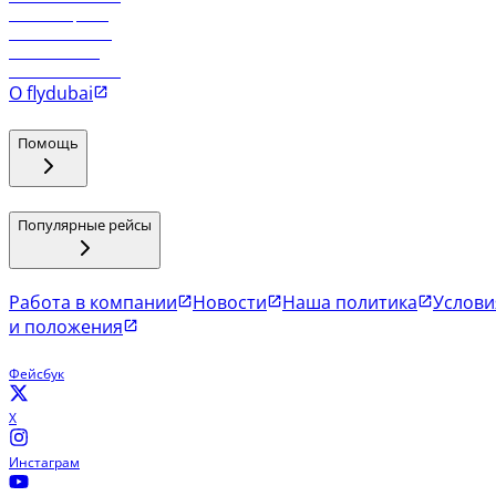
Рейсы в Эр-Рияд
Рейсы в Маскат
Рейсы в Мале
Рейсы в Коломбо
О flydubai
Помощь
Популярные рейсы
Работа в компании
Новости
Наша политика
Услови
и положения
Фейсбук
X
Инстаграм