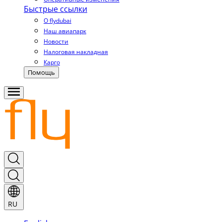
Быстрые ссылки
О flydubai
Наш авиапарк
Новости
Налоговая накладная
Карго
Помощь
RU