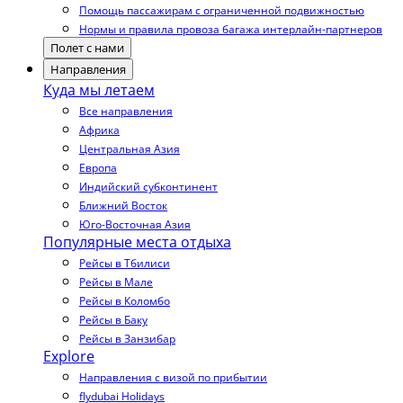
Помощь пассажирам с ограниченной подвижностью
Нормы и правила провоза багажа интерлайн-партнеров
Полет с нами
Направления
Куда мы летаем
Все направления
Африка
Центральная Азия
Европа
Индийский субконтинент
Ближний Восток
Юго-Восточная Азия
Популярные места отдыха
Рейсы в Тбилиси
Рейсы в Мале
Рейсы в Коломбо
Рейсы в Баку
Рейсы в Занзибар
Explore
Направления с визой по прибытии
flydubai Holidays