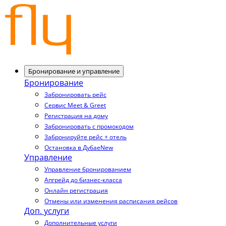
Бронирование и управление
Бронирование
Забронировать рейс
Сервис Meet & Greet
Регистрация на дому
Забронировать с промокодом
Забронируйте рейс + отель
Остановка в Дубае
New
Управление
Управление бронированием
Апгрейд до бизнес-класса
Онлайн регистрация
Отмены или изменения расписания рейсов
Доп. услуги
Дополнительные услуги