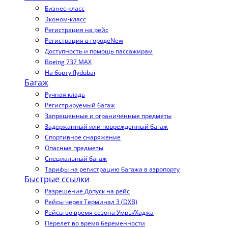
Бизнес-класс
Эконом-класс
Регистрация на рейс
Регистрация в городе
New
Доступность и помощь пассажирам
Boeing 737 MAX
На борту flydubai
Багаж
Ручная кладь
Регистрируемый багаж
Запрещенные и ограниченные предметы
Задержанный или поврежденный багаж
Спортивное снаряжение
Опасные предметы
Специальный багаж
Тарифы на регистрацию багажа в аэропорту
Быстрые ссылки
Разрешение Допуск на рейс
Рейсы через Терминал 3 (DXB)
Рейсы во время сезона Умры/Хаджа
Перелет во время беременности