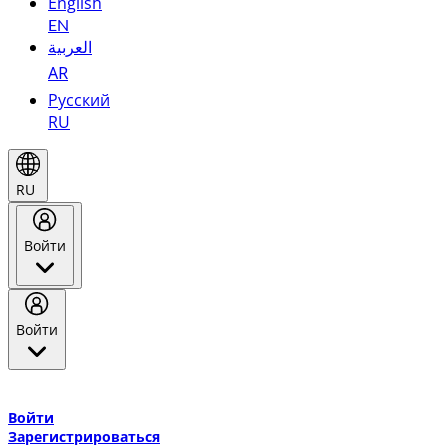
English
EN
العربية
AR
Русский
RU
RU
Войти
Войти
Добро пожаловать в Эмирейтс Skywards, программу лояльнос
авиакомпании Эмирейтс и теперь flydubai.
Войти
Зарегистрироваться