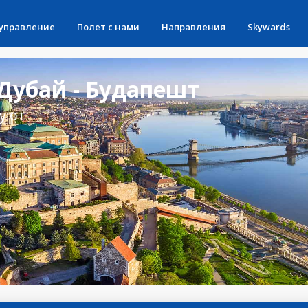
 управление
Полет с нами
Направления
Skywards
Дубай - Будапешт
у от