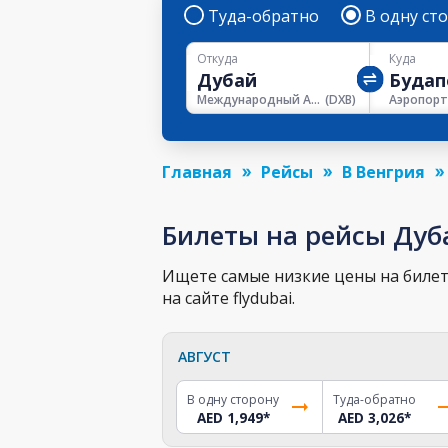
Туда-обратно
В одну ст
Откуда
Куда
Международный Аэропорт Дубая
(
DXB
)
Главная
Рейсы
В Венгрия
Билеты на рейсы Дуб
Ищете самые низкие цены на билет
на сайте flydubai.
АВГУСТ
В одну сторону
Туда-обратно
AED 1,949
*
AED 3,026
*