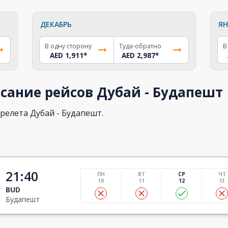
ДЕКАБРЬ
ЯН
В одну сторону
Туда-обратно
В
AED 1,911
*
AED 2,987
*
сание рейсов Дубай - Будапешт
релета Дубай - Будапешт.
21:40
ПН
ВТ
СР
ЧТ
10
11
12
13
BUD
Будапешт