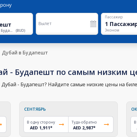
орону
Пассажир
1
Пассажи
Вылет
Эконом
Аэропорт Будапешта
(
BUD
)
Дубай в Будапешт
ай - Будапешт по самым низким 
 Дубай - Будапешт? Найдите самые низкие цены на биле
СЕНТЯБРЬ
ОК
В одну сторону
Туда-обратно
В
AED 1,911
*
AED 2,987
*