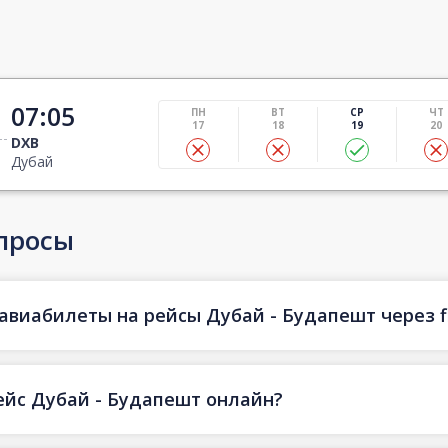
07:05
ПН
ВТ
СР
ЧТ
17
18
19
20
DXB
Дубай
просы
авиабилеты на рейсы Дубай - Будапешт через f
ейс Дубай - Будапешт онлайн?