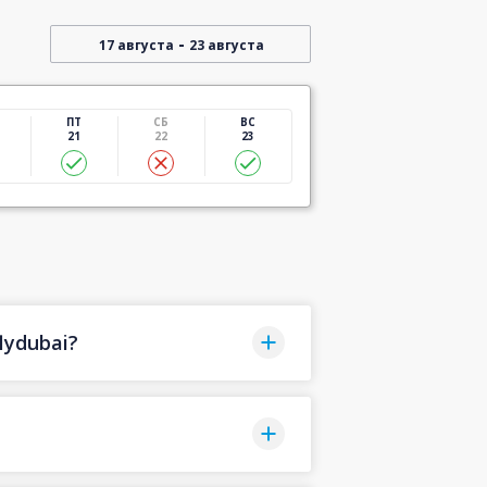
-
17 августа
23 августа
ПТ
СБ
ВС
21
22
23
lydubai?