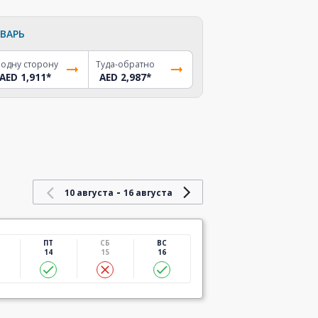
ВАРЬ
 одну сторону
Туда-обратно
AED 1,911
*
AED 2,987
*
-
10 августа
16 августа
ПТ
СБ
ВС
14
15
16