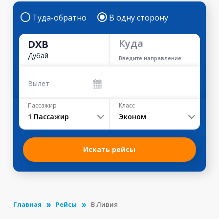
Туда-обратно
В одну сторону
Куда
DXB
Дубай
Введите направление
Вылет
Пассажир
Класс
1
Пассажир
Эконом
Искать рейсы
Главная
Рейсы
В Ливия