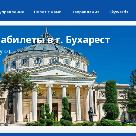
 управление
Полет с нами
Направления
Skywards
билеты в г. Бухарест
у от