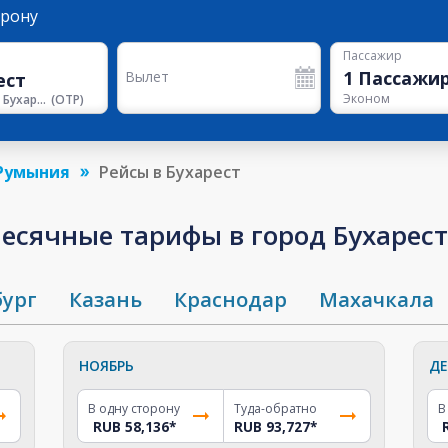
орону
Пассажир
1
Пассажи
Вылет
Эконом
Аэропорт Бухареста
(
OTP
)
Румыния
Рейсы в Бухарест
сячные тарифы в город Бухарест 
бург
Казань
Краснодар
Махачкала
НОЯБРЬ
ДЕ
В одну сторону
Туда-обратно
В
RUB 58,136
*
RUB 93,727
*