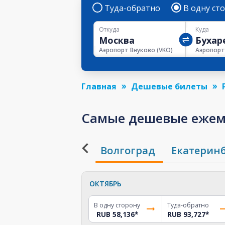
Туда-обратно
В одну ст
Откуда
Куда
Аэропорт Внуково
(
VKO
)
Главная
Дешевые билеты
Самые дешевые ежеме
Волгоград
Екатерин
ОКТЯБРЬ
В одну сторону
Туда-обратно
RUB 58,136
*
RUB 93,727
*