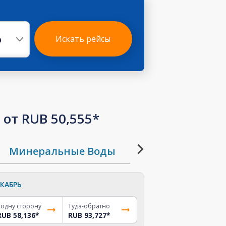
р
Искать рейсы
от RUB 50,555*
Минеральные Воды
Москва
Новоси
КАБРЬ
 одну сторону
Туда-обратно
RUB 58,136
*
RUB 93,727
*