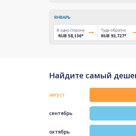
ЯНВАРЬ
В одну сторону
Туда-обратно
RUB 58,136
*
RUB 93,727
*
Найдите самый дешев
август
сентябрь
октябрь