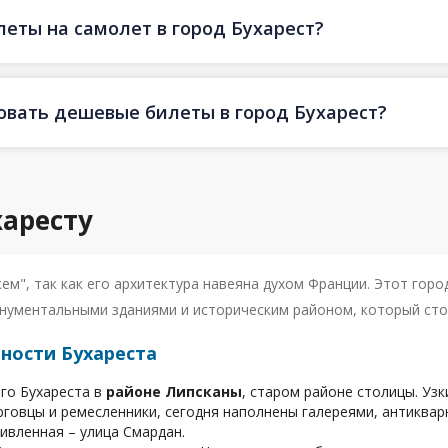
еты на самолет в город Бухарест?
овать дешевые билеты в город Бухарест?
харесту
м", так как его архитектура навеяна духом Франции. Этот горо
нументальными зданиями и историческим районом, который сто
ности Бухареста
го Бухареста в
районе Липсканы
, старом районе столицы. Уз
говцы и ремесленники, сегодня наполнены галереями, антиквар
ивленная – улица Смардан.