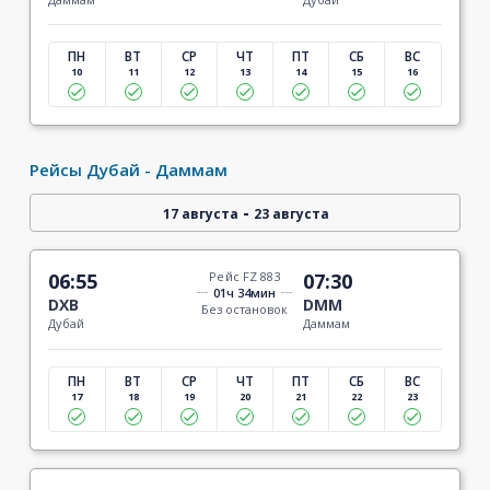
ПН
ВТ
СР
ЧТ
ПТ
СБ
ВС
10
11
12
13
14
15
16
Рейсы Дубай - Даммам
-
17 августа
23 августа
06:55
Рейс FZ 883
07:30
01ч 34мин
DXB
DMM
Без остановок
Дубай
Даммам
ПН
ВТ
СР
ЧТ
ПТ
СБ
ВС
17
18
19
20
21
22
23