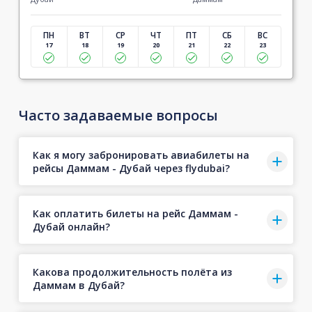
ПН
ВТ
СР
ЧТ
ПТ
СБ
ВС
17
18
19
20
21
22
23
Часто задаваемые вопросы
Как я могу забронировать авиабилеты на
рейсы Даммам - Дубай через flydubai?
Как оплатить билеты на рейс Даммам -
Дубай онлайн?
Какова продолжительность полёта из
Даммам в Дубай?