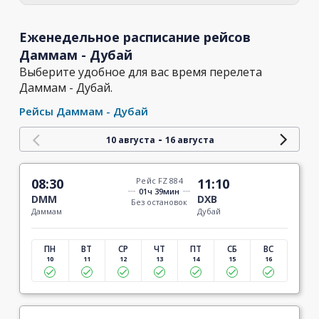
Еженедельное расписание рейсов
Даммам - Дубай
Выберите удобное для вас время перелета
Даммам - Дубай.
Рейсы Даммам - Дубай
-
10 августа
16 августа
08:30
Рейс FZ 884
11:10
01ч 39мин
DMM
DXB
Без остановок
Даммам
Дубай
ПН
ВТ
СР
ЧТ
ПТ
СБ
ВС
10
11
12
13
14
15
16