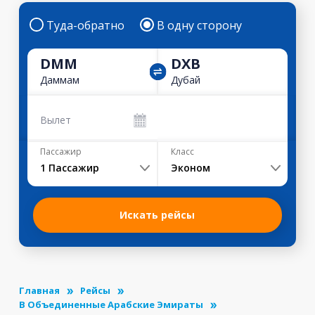
Туда-обратно
В одну сторону
DMM
DXB
Даммам
Дубай
Вылет
Пассажир
Класс
1
Пассажир
Эконом
Искать рейсы
Главная
Рейсы
В Объединенные Арабские Эмираты