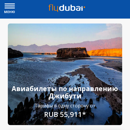
МЕНЮ
Авиабилеты по направлению
Джибути
Тарифы в одну сторону от
RUB 55,911*