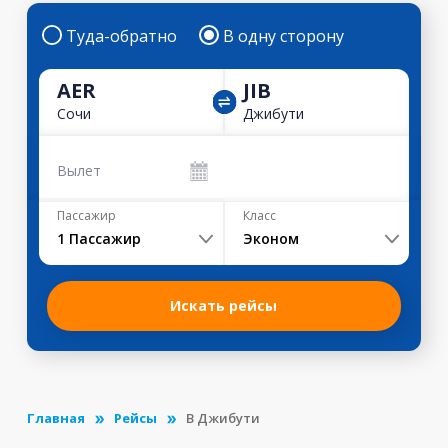
Туда-обратно
В одну сторону
AER
JIB
Сочи
Джибути
Вылет
Пассажир
Класс
1
Пассажир
Эконом
Искать рейсы
Главная
Рейсы
В Джибути