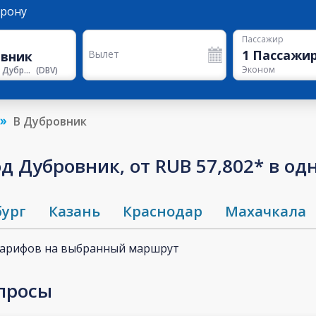
орону
Пассажир
1
Пассажи
Вылет
Эконом
Аэропорт Дубровника
(
DBV
)
В Дубровник
д Дубровник, от RUB 57,802* в од
бург
Казань
Краснодар
Махачкала
тарифов на выбранный маршрут
просы