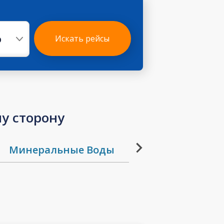
р
Искать рейсы
ну сторону
Минеральные Воды
Москва
Новоси