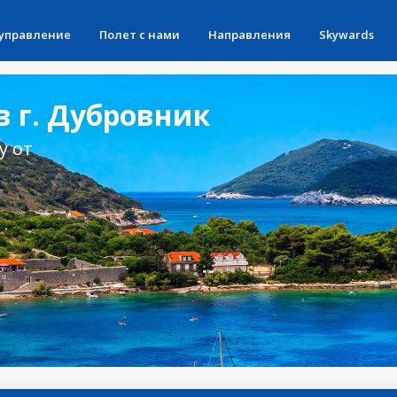
 управление
Полет с нами
Направления
Skywards
 г. Дубровник
у от