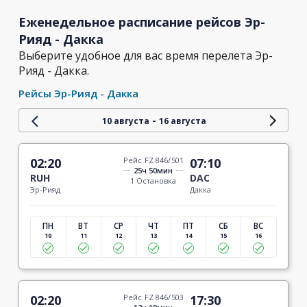
Еженедельное расписание рейсов Эр-
Рияд - Дакка
Выберите удобное для вас время перелета Эр-
Рияд - Дакка.
Рейсы Эр-Рияд - Дакка
-
10 августа
16 августа
02:20
Рейс FZ 846/501
07:10
25ч 50мин
RUH
DAC
1 Остановка
Эр-Рияд
Дакка
ПН
ВТ
СР
ЧТ
ПТ
СБ
ВС
10
11
12
13
14
15
16
02:20
Рейс FZ 846/503
17:30