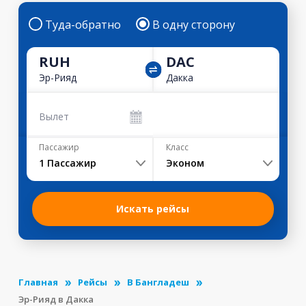
Туда-обратно
В одну сторону
RUH
DAC
Эр-Рияд
Дакка
Вылет
Пассажир
Класс
1
Пассажир
Эконом
Искать рейсы
Главная
Рейсы
В Бангладеш
Эр-Рияд в Дакка