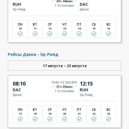
20ч 44мин
RUH
DAC
1 Остановка
Эр-Рияд
Дакка
ПН
ВТ
СР
ЧТ
ПТ
СБ
ВС
10
11
12
13
14
15
16
Рейсы Дакка - Эр-Рияд
-
17 августа
23 августа
08:10
Рейс FZ 502/841
12:15
31ч 05мин
DAC
RUH
1 Остановка
Дакка
Эр-Рияд
ПН
ВТ
СР
ЧТ
ПТ
СБ
ВС
17
18
19
20
21
22
23