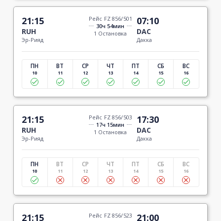
21:15
Рейс FZ 856/501
07:10
30ч 54мин
RUH
DAC
1 Остановка
Эр-Рияд
Дакка
ПН
ВТ
СР
ЧТ
ПТ
СБ
ВС
10
11
12
13
14
15
16
21:15
Рейс FZ 856/503
17:30
17ч 15мин
RUH
DAC
1 Остановка
Эр-Рияд
Дакка
ПН
ВТ
СР
ЧТ
ПТ
СБ
ВС
10
11
12
13
14
15
16
21:15
Рейс FZ 856/523
21:00