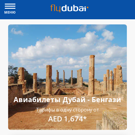
МЕНЮ
Авиабилеты Дубай - Бенгази
Тарифы в одну сторону от
AED 1,674*