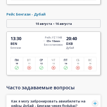
Рейс Бенгази - Дубай
-
10 августа
16 августа
13:30
Рейс FZ 1148
20:40
05ч 10мин
BEN
DXB
Без остановок
Бенгази
Дубай
ПН
ВТ
СР
ЧТ
ПТ
СБ
ВС
10
11
12
13
14
15
16
Часто задаваемые вопросы
Как я могу забронировать авиабилеты на
рейсы Дубай - Бенгази через flydubai?