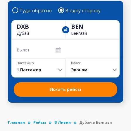
Туда-обратно
В одну сторону
DXB
BEN
Дубай
Бенгази
Вылет
Пассажир
Класс
1
Пассажир
Эконом
Искать рейсы
Главная
Рейсы
В Ливия
Дубай в Бенгази