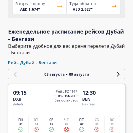
В одну сторону
Туда-обратно
AED 1,674
*
AED 2,627
*
Еженедельное расписание рейсов Дубай
- Бенгази
Выберите удобное для вас время перелета Дубай
- Бенгази.
Рейс Дубай - Бенгази
-
03 августа
09 августа
09:15
Рейс FZ 1147
12:30
05ч 15мин
DXB
BEN
Без остановок
Дубай
Бенгази
ПН
ВТ
СР
ЧТ
ПТ
СБ
ВС
03
04
05
06
07
08
09