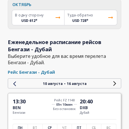
ОКТЯБРЬ
В одну сторону
Туда-обратно
USD 612
*
USD 728
*
Еженедельное расписание рейсов
Бенгази - Дубай
Выберите удобное для вас время перелета
Бенгази - Дубай.
Рейс Бенгази - Дубай
-
10 августа
16 августа
13:30
Рейс FZ 1148
20:40
05ч 10мин
BEN
DXB
Без остановок
Бенгази
Дубай
ПН
ВТ
СР
ЧТ
ПТ
СБ
ВС