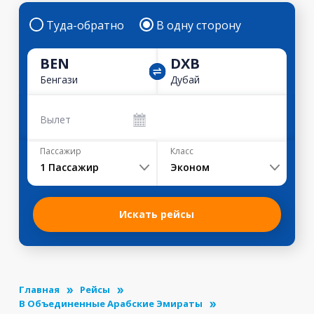
Туда-обратно
В одну сторону
BEN
DXB
Бенгази
Дубай
Вылет
Пассажир
Класс
1
Пассажир
Эконом
Искать рейсы
Главная
Рейсы
В Объединенные Арабские Эмираты