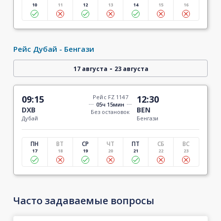
10
11
12
13
14
15
16
Рейс Дубай - Бенгази
-
17 августа
23 августа
09:15
Рейс FZ 1147
12:30
05ч 15мин
DXB
BEN
Без остановок
Дубай
Бенгази
ПН
ВТ
СР
ЧТ
ПТ
СБ
ВС
17
18
19
20
21
22
23
Часто задаваемые вопросы