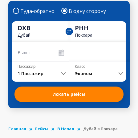
Туда-обратно
В одну сторону
DXB
PHH
Дубай
Покхара
Вылет
Пассажир
Класс
1
Пассажир
Эконом
Искать рейсы
Главная
Рейсы
В Непал
Дубай в Покхара