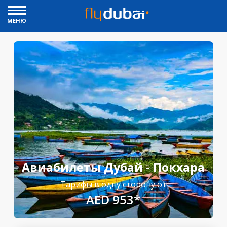
МЕНЮ
Авиабилеты Дубай - Покхара
Тарифы в одну сторону от
AED 953*