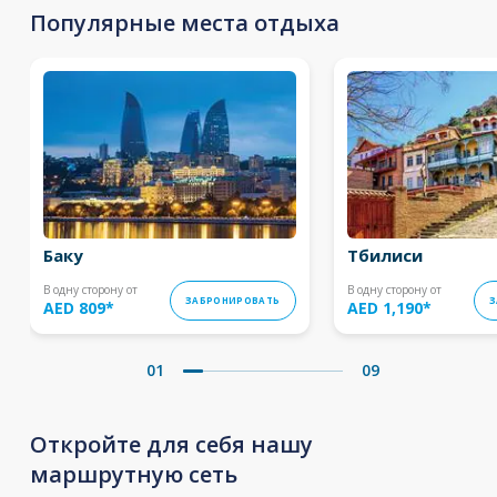
Популярные места отдыха
Баку
Тбилиси
В одну сторону от
В одну сторону от
ЗАБРОНИРОВАТЬ
З
AED 809
*
AED 1,190
*
01
09
Откройте для себя нашу
маршрутную сеть