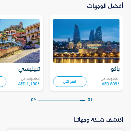
أفضل الوجهات
باكو
تبيليسي
اتجاه واحد من
اتجاه واحد من
احجز الآن
AED 1,190
*
AED 809
*
09
01
اكتشف شبكة وجهاتنا