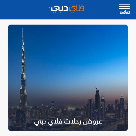
القأئمة
عروض رحلات فلاي دبي