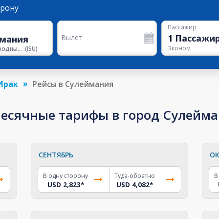
орону
Пассажир
1
Пассажи
Вылет
Эконом
Международный аэропорт Джалала Талабани
(
ISU
)
Ирак
Рейсы в Сулеймания
сячные тарифы в город Сулейман
СЕНТЯБРЬ
ОК
В одну сторону
Туда-обратно
В
USD 2,823
*
USD 4,082
*