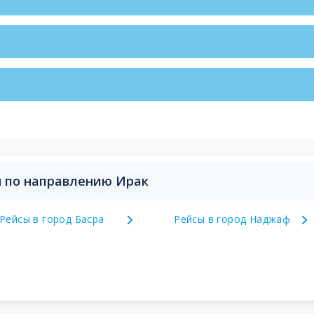
 по направлению Ирак
Рейсы в город Басра
Рейсы в город Наджаф