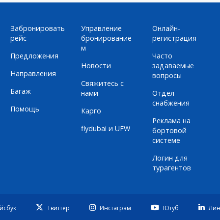
Забронировать
Управление
Онлайн-
рейс
бронирование
регистрация
м
Предложения
Часто
Новости
задаваемые
Направления
вопросы
Свяжитесь с
Багаж
нами
Отдел
снабжения
Помощь
Карго
Реклама на
flydubai и UFW
бортовой
системе
Логин для
турагентов
йсбук
Твиттер
Инстаграм
Ютуб
Лин