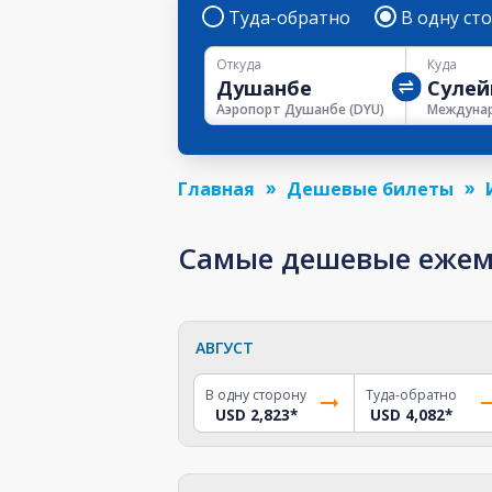
Туда-обратно
В одну ст
Откуда
Куда
Аэропорт Душанбе
(
DYU
)
Главная
Дешевые билеты
Самые дешевые ежеме
АВГУСТ
В одну сторону
Туда-обратно
USD 2,823
*
USD 4,082
*