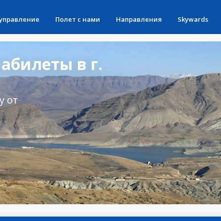
 управление
Полет с нами
Направления
Skywards
абилеты в г.
у от