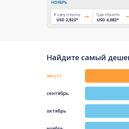
НОЯБРЬ
В одну сторону
Туда-обратно
USD 2,823
*
USD 4,082
*
Найдите самый дешев
август
сентябрь
октябрь
ноябрь